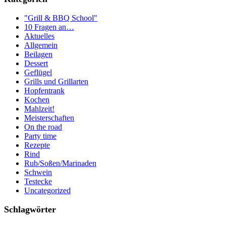
"Grill & BBQ School"
10 Fragen an…
Aktuelles
Allgemein
Beilagen
Dessert
Geflügel
Grills und Grillarten
Hopfentrank
Kochen
Mahlzeit!
Meisterschaften
On the road
Party time
Rezepte
Rind
Rub/Soßen/Marinaden
Schwein
Testecke
Uncategorized
Schlagwörter