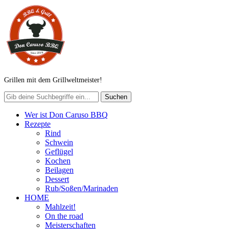
Grillen mit dem Grillweltmeister!
Wer ist Don Caruso BBQ
Rezepte
Rind
Schwein
Geflügel
Kochen
Beilagen
Dessert
Rub/Soßen/Marinaden
HOME
Mahlzeit!
On the road
Meisterschaften