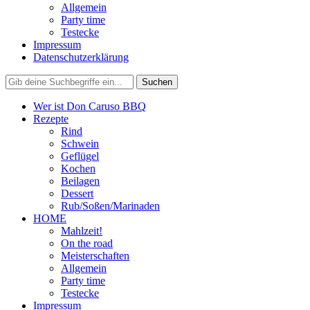
Allgemein
Party time
Testecke
Impressum
Datenschutzerklärung
Wer ist Don Caruso BBQ
Rezepte
Rind
Schwein
Geflügel
Kochen
Beilagen
Dessert
Rub/Soßen/Marinaden
HOME
Mahlzeit!
On the road
Meisterschaften
Allgemein
Party time
Testecke
Impressum