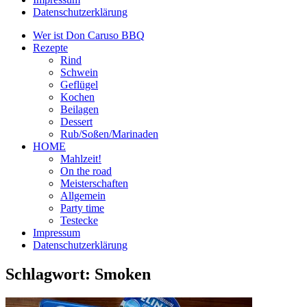
Datenschutzerklärung
Wer ist Don Caruso BBQ
Rezepte
Rind
Schwein
Geflügel
Kochen
Beilagen
Dessert
Rub/Soßen/Marinaden
HOME
Mahlzeit!
On the road
Meisterschaften
Allgemein
Party time
Testecke
Impressum
Datenschutzerklärung
Schlagwort:
Smoken