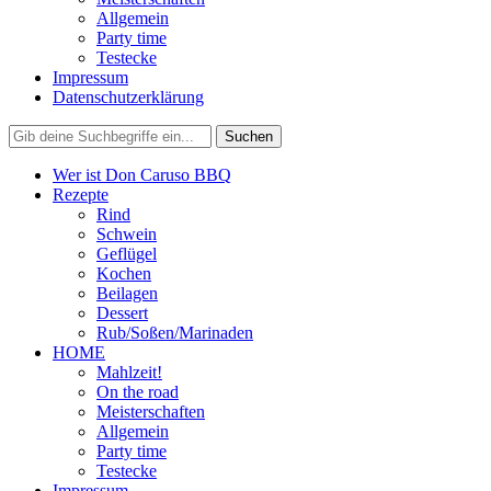
Allgemein
Party time
Testecke
Impressum
Datenschutzerklärung
Wer ist Don Caruso BBQ
Rezepte
Rind
Schwein
Geflügel
Kochen
Beilagen
Dessert
Rub/Soßen/Marinaden
HOME
Mahlzeit!
On the road
Meisterschaften
Allgemein
Party time
Testecke
Impressum