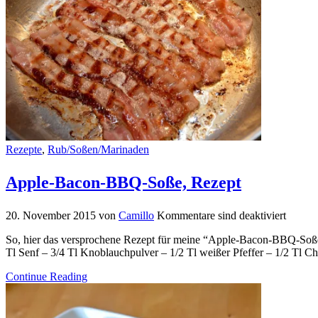
Rezepte
,
Rub/Soßen/Marinaden
Apple-Bacon-BBQ-Soße, Rezept
20. November 2015
von
Camillo
Kommentare sind deaktiviert
So, hier das versprochene Rezept für meine “Apple-Bacon-BBQ-Soße” 
Tl Senf – 3/4 Tl Knoblauchpulver – 1/2 Tl weißer Pfeffer – 1/2 Tl Ch
Continue Reading