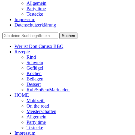
Allgemein
Party time
Testecke
Impressum
Datenschutzerklärung
Wer ist Don Caruso BBQ
Rezepte
Rind
Schwein
Geflügel
Kochen
Beilagen
Dessert
Rub/Soßen/Marinaden
HOME
Mahlzeit!
On the road
Meisterschaften
Allgemein
Party time
Testecke
Impressum