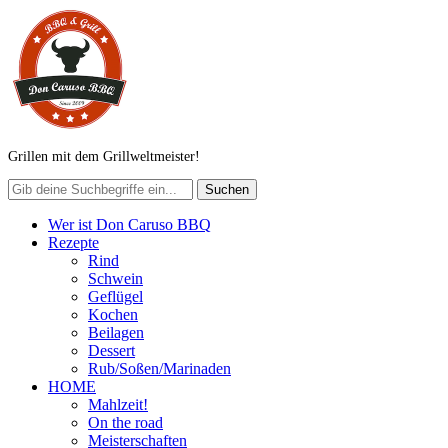
Grillen mit dem Grillweltmeister!
Wer ist Don Caruso BBQ
Rezepte
Rind
Schwein
Geflügel
Kochen
Beilagen
Dessert
Rub/Soßen/Marinaden
HOME
Mahlzeit!
On the road
Meisterschaften