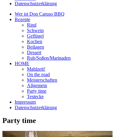
Datenschutzerklärung
Wer ist Don Caruso BBQ
Rezepte
Rind
Schwein
Geflügel
Kochen
Beilagen
Dessert
Rub/Soßen/Marinaden
HOME
Mahlzeit!
On the road
Meisterschaften
Allgemein
Party time
Testecke
Impressum
Datenschutzerklärung
Party time