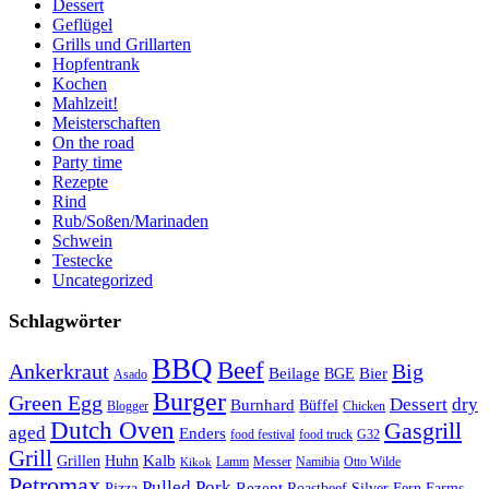
Dessert
Geflügel
Grills und Grillarten
Hopfentrank
Kochen
Mahlzeit!
Meisterschaften
On the road
Party time
Rezepte
Rind
Rub/Soßen/Marinaden
Schwein
Testecke
Uncategorized
Schlagwörter
BBQ
Beef
Ankerkraut
Big
Bier
Beilage
BGE
Asado
Burger
Green Egg
Dessert
dry
Burnhard
Büffel
Blogger
Chicken
Dutch Oven
Gasgrill
aged
Enders
food festival
food truck
G32
Grill
Kalb
Grillen
Huhn
Lamm
Messer
Namibia
Otto Wilde
Kikok
Petromax
Pulled Pork
Rezept
Pizza
Roastbeef
Silver Fern Farms