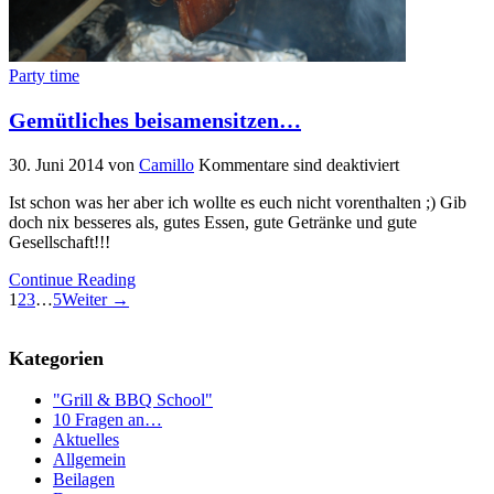
Party time
Gemütliches beisamensitzen…
30. Juni 2014
von
Camillo
Kommentare sind deaktiviert
Ist schon was her aber ich wollte es euch nicht vorenthalten ;) Gib
doch nix besseres als, gutes Essen, gute Getränke und gute
Gesellschaft!!!
Continue Reading
1
2
3
…
5
Weiter →
Kategorien
"Grill & BBQ School"
10 Fragen an…
Aktuelles
Allgemein
Beilagen