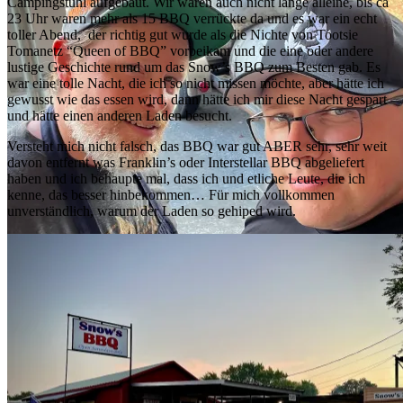
Campingstuhl aufgebaut. Wir waren auch nicht lange alleine, bis ca
23 Uhr waren mehr als 15 BBQ verrückte da und es war ein echt
toller Abend, der richtig gut wurde als die Nichte von Tootsie
Tomanetz “Queen of BBQ” vorbeikam und die eine oder andere
lustige Geschichte rund um das Snow’s BBQ zum Besten gab. Es
war eine tolle Nacht, die ich so nicht missen möchte, aber hätte ich
gewusst wie das essen wird, dann hätte ich mir diese Nacht gespart
und hätte einen anderen Laden besucht.
Versteht mich nicht falsch, das BBQ war gut ABER sehr, sehr weit
davon entfernt was Franklin’s oder Interstellar BBQ abgeliefert
haben und ich behaupte mal, dass ich und etliche Leute, die ich
kenne, das besser hinbekommen… Für mich vollkommen
unverständlich, warum der Laden so gehiped wird.