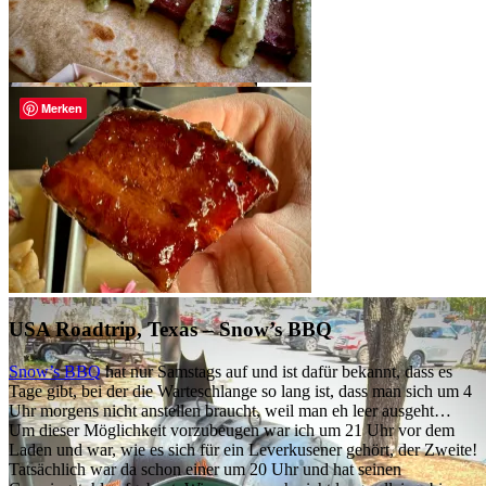
Merken
USA Roadtrip, Texas – Snow’s BBQ
Snow’s BBQ
hat nur Samstags auf und ist dafür bekannt, dass es
Tage gibt, bei der die Warteschlange so lang ist, dass man sich um 4
Uhr morgens nicht anstellen braucht, weil man eh leer ausgeht…
Um dieser Möglichkeit vorzubeugen war ich um 21 Uhr vor dem
Laden und war, wie es sich für ein Leverkusener gehört, der Zweite!
Tatsächlich war da schon einer um 20 Uhr und hat seinen