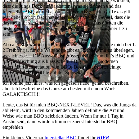
(eventuell gibt es bald da mal Grillfackeln). Man merkte wirklich,
dass die Jungs Bock auf das hatten, was sie da taten und das
Interstellar BBQ aktuell als der 2. beste BBQ-Laden in Texas gilt
war denen schon fast unangenehm. Ich hatte das Gefühl, dass die
das mehr für sich machen als für alle anderen. Das dürften die
besten Voraussetzungen sein, um irgendwann die Nummer 1 zu
sein.
Ab ca. 9.30h war ich nicht mehr alleine und beschränkte mich bei 1-
2 Freibier (ja, für die Wartenden gibt es Freibier!) mir zu überlegen,
was ich esse… Die Auswahl ist grösser als bei Franklin’s BBQ und
ist eine Mischung aus klassischem BBQ und der modernen
Interstellar-Interpretation von BBQ. Dazu gibt es öfter einige
experimentelle Gerichte auf der Speisekarte.
Ich könnte jetzt alles, was ich gegessen habe, genau beschreiben,
aber ich beschreibe das Ganze am besten mit einem Wort:
GALAKTISCH!!!
Leute, das ist für mich BBQ-NEXT-LEVEL! Das, was die Jungs da
abliefern, wird in den kommenden Jahren definitiv die Art und
Weise wie man BBQ zelebriert ändern. Wenn ihr nur 1 Tag in
Austin seid, dann würde ich immer zuerst Interstellar BBQ
empfehlen
Ein kleines Video zu
Interstellar BBQ
findet ihr
HIER