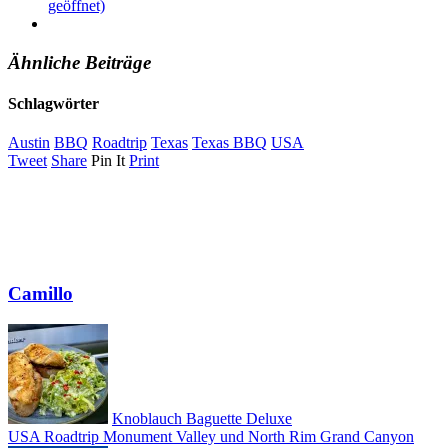
geöffnet)
Ähnliche Beiträge
Schlagwörter
Austin
BBQ
Roadtrip
Texas
Texas BBQ
USA
Tweet
Share
Pin It
Print
Camillo
Knoblauch Baguette Deluxe
USA Roadtrip Monument Valley und North Rim Grand Canyon