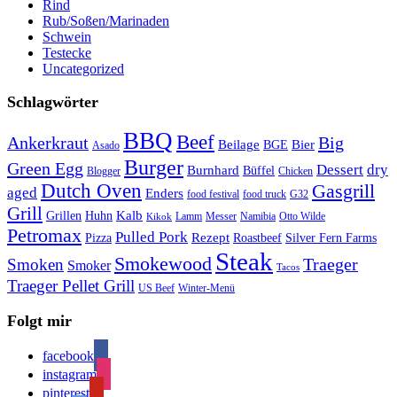
Rind
Rub/Soßen/Marinaden
Schwein
Testecke
Uncategorized
Schlagwörter
BBQ
Beef
Ankerkraut
Big
Bier
Beilage
BGE
Asado
Burger
Green Egg
Dessert
dry
Burnhard
Büffel
Blogger
Chicken
Dutch Oven
Gasgrill
aged
Enders
food festival
food truck
G32
Grill
Kalb
Grillen
Huhn
Lamm
Messer
Namibia
Otto Wilde
Kikok
Petromax
Pulled Pork
Rezept
Pizza
Roastbeef
Silver Fern Farms
Steak
Smokewood
Traeger
Smoken
Smoker
Tacos
Traeger Pellet Grill
US Beef
Winter-Menü
Folgt mir
facebook
instagram
pinterest