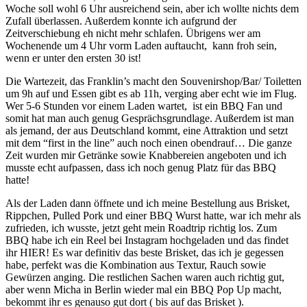
Woche soll wohl 6 Uhr ausreichend sein, aber ich wollte nichts dem
Zufall überlassen. Außerdem konnte ich aufgrund der
Zeitverschiebung eh nicht mehr schlafen. Übrigens wer am
Wochenende um 4 Uhr vorm Laden auftaucht, kann froh sein,
wenn er unter den ersten 30 ist!
Die Wartezeit, das Franklin’s macht den Souvenirshop/Bar/ Toiletten
um 9h auf und Essen gibt es ab 11h, verging aber echt wie im Flug.
Wer 5-6 Stunden vor einem Laden wartet, ist ein BBQ Fan und
somit hat man auch genug Gesprächsgrundlage. Außerdem ist man
als jemand, der aus Deutschland kommt, eine Attraktion und setzt
mit dem “first in the line” auch noch einen obendrauf… Die ganze
Zeit wurden mir Getränke sowie Knabbereien angeboten und ich
musste echt aufpassen, dass ich noch genug Platz für das BBQ
hatte!
Als der Laden dann öffnete und ich meine Bestellung aus Brisket,
Rippchen, Pulled Pork und einer BBQ Wurst hatte, war ich mehr als
zufrieden, ich wusste, jetzt geht mein Roadtrip richtig los. Zum
BBQ habe ich ein Reel bei Instagram hochgeladen und das findet
ihr HIER! Es war definitiv das beste Brisket, das ich je gegessen
habe, perfekt was die Kombination aus Textur, Rauch sowie
Gewürzen anging. Die restlichen Sachen waren auch richtig gut,
aber wenn Micha in Berlin wieder mal ein BBQ Pop Up macht,
bekommt ihr es genauso gut dort ( bis auf das Brisket ).