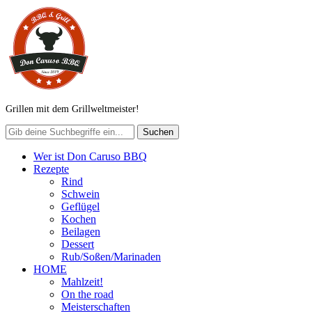
Grillen mit dem Grillweltmeister!
Wer ist Don Caruso BBQ
Rezepte
Rind
Schwein
Geflügel
Kochen
Beilagen
Dessert
Rub/Soßen/Marinaden
HOME
Mahlzeit!
On the road
Meisterschaften