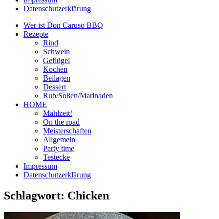
Datenschutzerklärung
Wer ist Don Caruso BBQ
Rezepte
Rind
Schwein
Geflügel
Kochen
Beilagen
Dessert
Rub/Soßen/Marinaden
HOME
Mahlzeit!
On the road
Meisterschaften
Allgemein
Party time
Testecke
Impressum
Datenschutzerklärung
Schlagwort:
Chicken