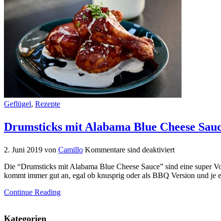
Geflügel
,
Rezepte
Drumsticks mit Alabama Blue Cheese Sau
2. Juni 2019
von
Camillo
Kommentare sind deaktiviert
Die “Drumsticks mit Alabama Blue Cheese Sauce” sind eine super Vor
kommt immer gut an, egal ob knusprig oder als BBQ Version und je 
Continue Reading
Kategorien