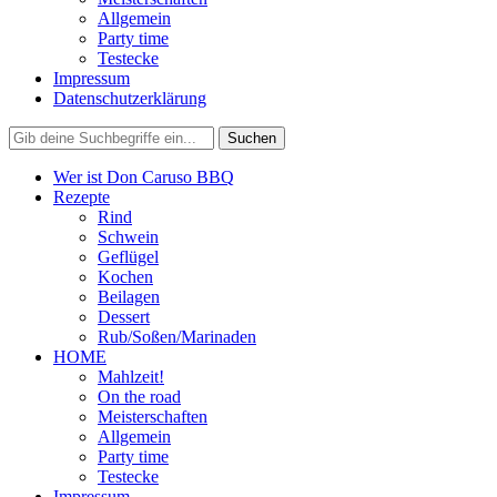
Allgemein
Party time
Testecke
Impressum
Datenschutzerklärung
Wer ist Don Caruso BBQ
Rezepte
Rind
Schwein
Geflügel
Kochen
Beilagen
Dessert
Rub/Soßen/Marinaden
HOME
Mahlzeit!
On the road
Meisterschaften
Allgemein
Party time
Testecke
Impressum