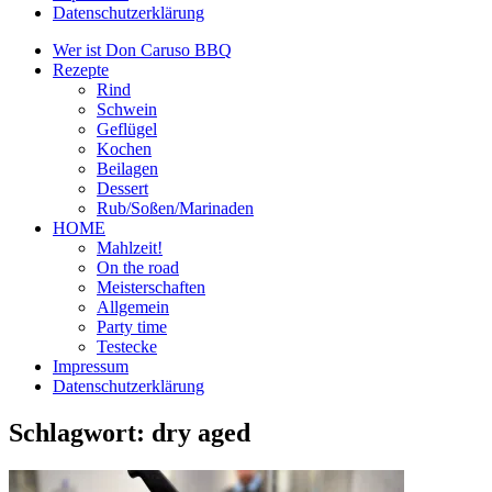
Datenschutzerklärung
Wer ist Don Caruso BBQ
Rezepte
Rind
Schwein
Geflügel
Kochen
Beilagen
Dessert
Rub/Soßen/Marinaden
HOME
Mahlzeit!
On the road
Meisterschaften
Allgemein
Party time
Testecke
Impressum
Datenschutzerklärung
Schlagwort:
dry aged