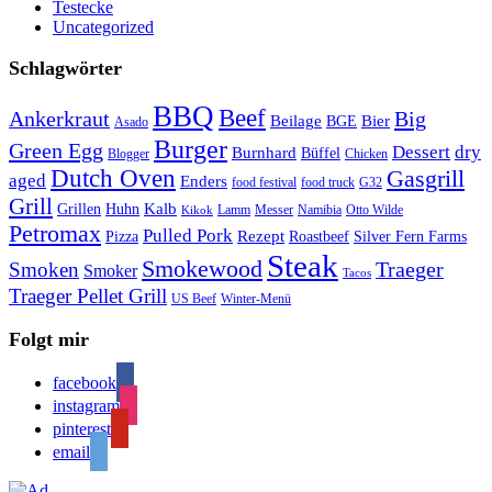
Testecke
Uncategorized
Schlagwörter
BBQ
Beef
Ankerkraut
Big
Bier
Beilage
BGE
Asado
Burger
Green Egg
Dessert
dry
Burnhard
Büffel
Blogger
Chicken
Dutch Oven
Gasgrill
aged
Enders
food festival
food truck
G32
Grill
Kalb
Grillen
Huhn
Lamm
Messer
Namibia
Otto Wilde
Kikok
Petromax
Pulled Pork
Rezept
Pizza
Roastbeef
Silver Fern Farms
Steak
Smokewood
Traeger
Smoken
Smoker
Tacos
Traeger Pellet Grill
US Beef
Winter-Menü
Folgt mir
facebook
instagram
pinterest
email