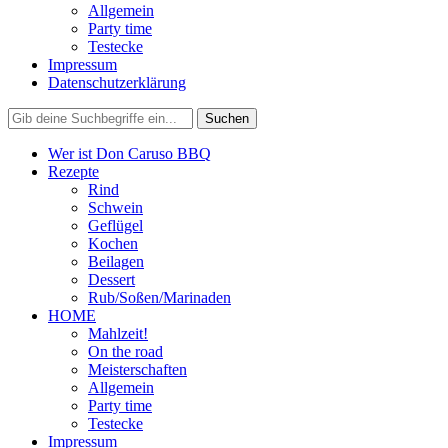
Allgemein
Party time
Testecke
Impressum
Datenschutzerklärung
Wer ist Don Caruso BBQ
Rezepte
Rind
Schwein
Geflügel
Kochen
Beilagen
Dessert
Rub/Soßen/Marinaden
HOME
Mahlzeit!
On the road
Meisterschaften
Allgemein
Party time
Testecke
Impressum