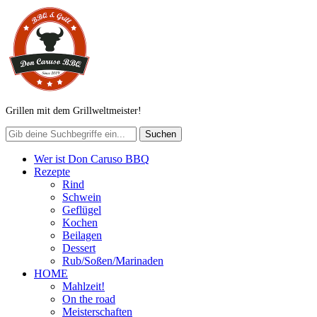
Grillen mit dem Grillweltmeister!
Wer ist Don Caruso BBQ
Rezepte
Rind
Schwein
Geflügel
Kochen
Beilagen
Dessert
Rub/Soßen/Marinaden
HOME
Mahlzeit!
On the road
Meisterschaften