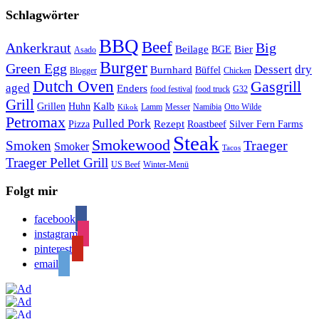
Schlagwörter
BBQ
Beef
Ankerkraut
Big
Bier
Beilage
BGE
Asado
Burger
Green Egg
Dessert
dry
Burnhard
Büffel
Blogger
Chicken
Dutch Oven
Gasgrill
aged
Enders
food festival
food truck
G32
Grill
Kalb
Grillen
Huhn
Lamm
Messer
Namibia
Otto Wilde
Kikok
Petromax
Pulled Pork
Rezept
Pizza
Roastbeef
Silver Fern Farms
Steak
Smokewood
Traeger
Smoken
Smoker
Tacos
Traeger Pellet Grill
US Beef
Winter-Menü
Folgt mir
facebook
instagram
pinterest
email