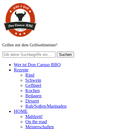
Grillen mit dem Grillweltmeister!
Wer ist Don Caruso BBQ
Rezepte
Rind
Schwein
Geflügel
Kochen
Beilagen
Dessert
Rub/Soßen/Marinaden
HOME
Mahlzeit!
On the road
Meisterschaften