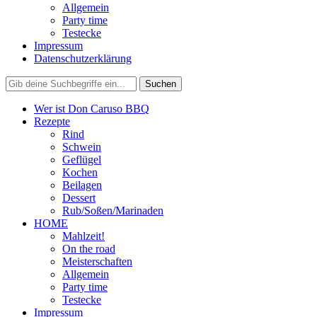
Allgemein
Party time
Testecke
Impressum
Datenschutzerklärung
Wer ist Don Caruso BBQ
Rezepte
Rind
Schwein
Geflügel
Kochen
Beilagen
Dessert
Rub/Soßen/Marinaden
HOME
Mahlzeit!
On the road
Meisterschaften
Allgemein
Party time
Testecke
Impressum