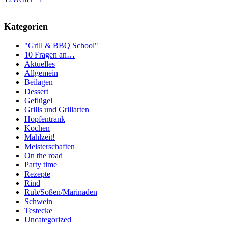
Kategorien
"Grill & BBQ School"
10 Fragen an…
Aktuelles
Allgemein
Beilagen
Dessert
Geflügel
Grills und Grillarten
Hopfentrank
Kochen
Mahlzeit!
Meisterschaften
On the road
Party time
Rezepte
Rind
Rub/Soßen/Marinaden
Schwein
Testecke
Uncategorized