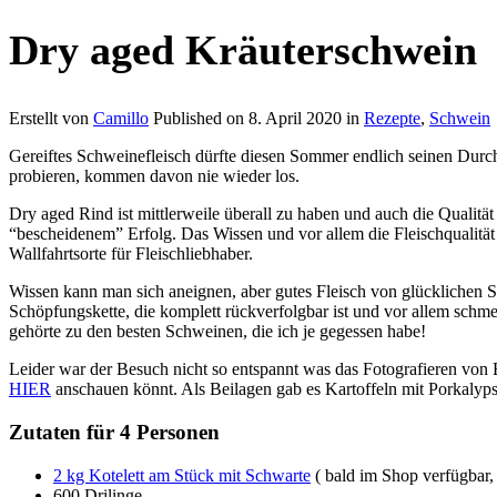
Dry aged Kräuterschwein
Erstellt von
Camillo
Published on
8. April 2020
in
Rezepte
,
Schwein
Gereiftes Schweinefleisch dürfte diesen Sommer endlich seinen Durchb
probieren, kommen davon nie wieder los.
Dry aged Rind ist mittlerweile überall zu haben und auch die Qualitä
“bescheidenem” Erfolg. Das Wissen und vor allem die Fleischqualität 
Wallfahrtsorte für Fleischliebhaber.
Wissen kann man sich aneignen, aber gutes Fleisch von glücklichen 
Schöpfungskette, die komplett rückverfolgbar ist und vor allem schm
gehörte zu den besten Schweinen, die ich je gegessen habe!
Leider war der Besuch nicht so entspannt was das Fotografieren von Es
HIER
anschauen könnt. Als Beilagen gab es Kartoffeln mit Porkalyp
Zutaten für 4 Personen
2 kg Kotelett am Stück mit Schwarte
( bald im Shop verfügbar, 
600 Drilinge