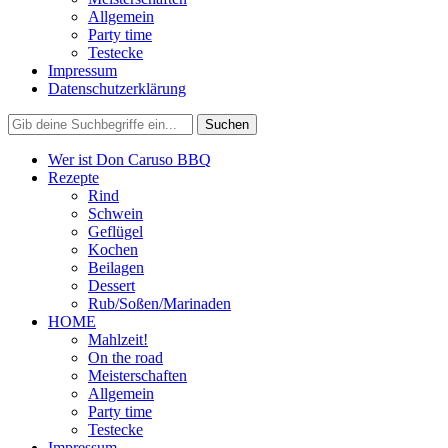
Allgemein
Party time
Testecke
Impressum
Datenschutzerklärung
Wer ist Don Caruso BBQ
Rezepte
Rind
Schwein
Geflügel
Kochen
Beilagen
Dessert
Rub/Soßen/Marinaden
HOME
Mahlzeit!
On the road
Meisterschaften
Allgemein
Party time
Testecke
Impressum