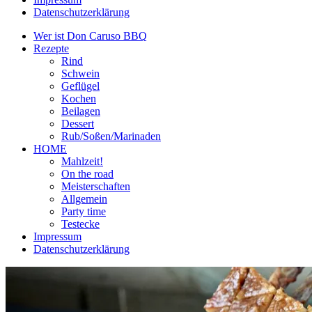
Datenschutzerklärung
Wer ist Don Caruso BBQ
Rezepte
Rind
Schwein
Geflügel
Kochen
Beilagen
Dessert
Rub/Soßen/Marinaden
HOME
Mahlzeit!
On the road
Meisterschaften
Allgemein
Party time
Testecke
Impressum
Datenschutzerklärung