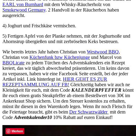
EARL von Burnhard
mit dem Whisky-Räucherholz von
Smokewood Germany
. 2 Handvoll in der Räucherbox haben
ausgereicht.
4) Joghurt und Frischkäse vermischen.
5) Fertigen Apfel von der Planke nehmen, mit der Joghurtsoße und
Ahornsirup übergießen und mit zerbröselten Keks bestreuen.
Wie bereits letztes Jahr haben Christian von
Westwood BBQ
,
Christian von
Küchenfunk bzw Küchenjunge
und Marcel von
BBQLicate
zu jedem Türchen des Adventskalenders ein Rezept
kreiert, das wir täglich abwechselnd präsentieren. Um keins davon
zu verpassen, haben wir eine Facebook Seite erstellt, bei der jeder
Artikel inkl. Link hinterlegt ist.
HIER GEHT ES ZUR
REZEPTSAMMLUNG AUF FB!
Gleichzeitig haben wir auch ne
Kleinigkeit für euch, mit dem Code
KALENDERPFEFFER
könnt
ihr euch einen gratis Steakpfeffer ab einem Bestellwert von 30€ im
Ankerkraut Shop sichern. Um den Streuer kostenlos zu erhalten,
müsst ihr diesen in den Warenkorb legen. Wenn ihr noch Fleisch für
die Feiertage braucht, gibt es beim
Der Schwarzwälder
mit dem
Code
Adventskalender10
10% Rabatt auf euren Einkauf!
Merken