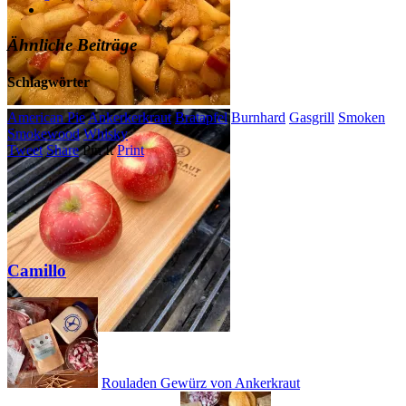
Ähnliche Beiträge
Schlagwörter
American Pie
Ankerkerkraut
Bratapfel
Burnhard
Gasgrill
Smoken
Smokewood
Whisky
Tweet
Share
Pin It
Print
Camillo
Rouladen Gewürz von Ankerkraut