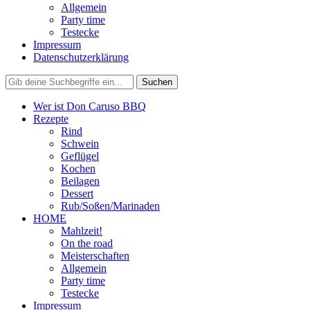
Allgemein
Party time
Testecke
Impressum
Datenschutzerklärung
Wer ist Don Caruso BBQ
Rezepte
Rind
Schwein
Geflügel
Kochen
Beilagen
Dessert
Rub/Soßen/Marinaden
HOME
Mahlzeit!
On the road
Meisterschaften
Allgemein
Party time
Testecke
Impressum