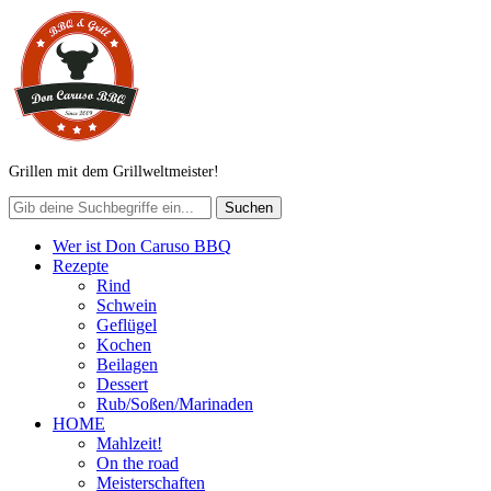
Grillen mit dem Grillweltmeister!
Wer ist Don Caruso BBQ
Rezepte
Rind
Schwein
Geflügel
Kochen
Beilagen
Dessert
Rub/Soßen/Marinaden
HOME
Mahlzeit!
On the road
Meisterschaften