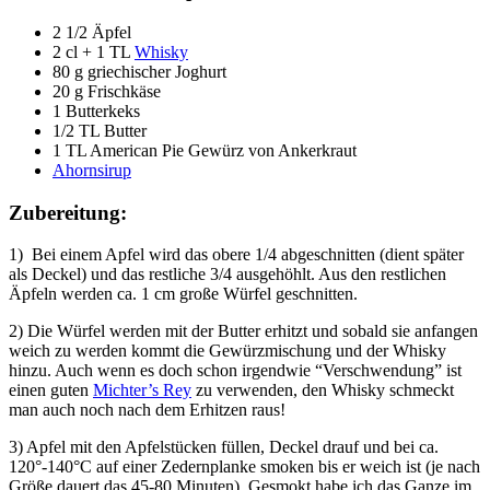
2 1/2 Äpfel
2 cl + 1 TL
Whisky
80 g griechischer Joghurt
20 g Frischkäse
1 Butterkeks
1/2 TL Butter
1 TL American Pie Gewürz von Ankerkraut
Ahornsirup
Zubereitung:
1) Bei einem Apfel wird das obere 1/4 abgeschnitten (dient später
als Deckel) und das restliche 3/4 ausgehöhlt. Aus den restlichen
Äpfeln werden ca. 1 cm große Würfel geschnitten.
2) Die Würfel werden mit der Butter erhitzt und sobald sie anfangen
weich zu werden kommt die Gewürzmischung und der Whisky
hinzu. Auch wenn es doch schon irgendwie “Verschwendung” ist
einen guten
Michter’s Rey
zu verwenden, den Whisky schmeckt
man auch noch nach dem Erhitzen raus!
3) Apfel mit den Apfelstücken füllen, Deckel drauf und bei ca.
120°-140°C auf einer Zedernplanke smoken bis er weich ist (je nach
Größe dauert das 45-80 Minuten). Gesmokt habe ich das Ganze im