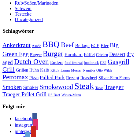
Rub/Soßen/Marinaden
Schwein
Testecke
Uncategorized
Schlagwörter
BBQ
Beef
Ankerkraut
Big
Bier
Beilage
BGE
Asado
Burger
Green Egg
Dessert
dry
Burnhard
Büffel
Blogger
Chicken
Dutch Oven
Gasgrill
aged
Enders
food festival
food truck
G32
Grill
Kalb
Grillen
Huhn
Lamm
Messer
Namibia
Otto Wilde
Kikok
Petromax
Pulled Pork
Rezept
Pizza
Roastbeef
Silver Fern Farms
Steak
Smokewood
Traeger
Smoken
Smoker
Tacos
Traeger Pellet Grill
US Beef
Winter-Menü
Folgt mir
facebook
instagram
pinterest