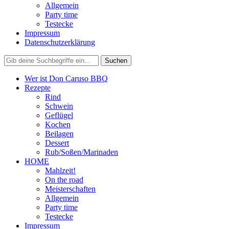
Allgemein
Party time
Testecke
Impressum
Datenschutzerklärung
Wer ist Don Caruso BBQ
Rezepte
Rind
Schwein
Geflügel
Kochen
Beilagen
Dessert
Rub/Soßen/Marinaden
HOME
Mahlzeit!
On the road
Meisterschaften
Allgemein
Party time
Testecke
Impressum