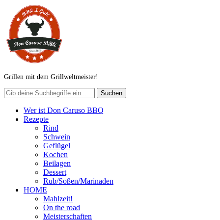
Grillen mit dem Grillweltmeister!
Wer ist Don Caruso BBQ
Rezepte
Rind
Schwein
Geflügel
Kochen
Beilagen
Dessert
Rub/Soßen/Marinaden
HOME
Mahlzeit!
On the road
Meisterschaften