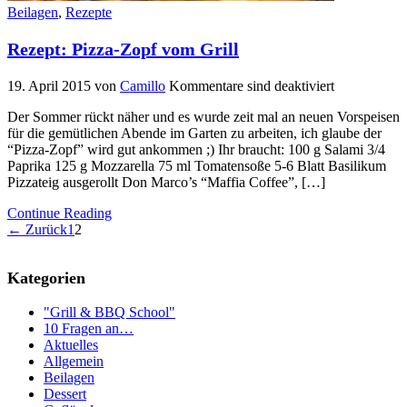
Beilagen
,
Rezepte
Rezept: Pizza-Zopf vom Grill
19. April 2015
von
Camillo
Kommentare sind deaktiviert
Der Sommer rückt näher und es wurde zeit mal an neuen Vorspeisen
für die gemütlichen Abende im Garten zu arbeiten, ich glaube der
“Pizza-Zopf” wird gut ankommen ;) Ihr braucht: 100 g Salami 3/4
Paprika 125 g Mozzarella 75 ml Tomatensoße 5-6 Blatt Basilikum
Pizzateig ausgerollt Don Marco’s “Maffia Coffee”, […]
Continue Reading
← Zurück
1
2
Kategorien
"Grill & BBQ School"
10 Fragen an…
Aktuelles
Allgemein
Beilagen
Dessert