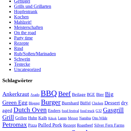
Geflügel
Grills und Grillarten
Hopfentrank
Kochen
Mahlzeit!
Meisterschaften
On the road
Party time
Rezepte
Rind
Rub/Soßen/Marinaden
Schwein
Testecke
Uncategorized
Schlagwörter
BBQ
Beef
Ankerkraut
Big
Bier
Beilage
BGE
Asado
Burger
Green Egg
Dessert
dry
Burnhard
Büffel
Blogger
Chicken
Dutch Oven
Gasgrill
aged
Enders
food festival
food truck
G32
Grill
Kalb
Grillen
Huhn
Lamm
Messer
Namibia
Otto Wilde
Kikok
Petromax
Pulled Pork
Rezept
Pizza
Roastbeef
Silver Fern Farms