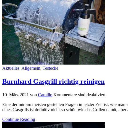
Aktuelles
,
Allgemein
,
Testecke
Burnhard Gasgrill richtig reinigen
10. März 2021
von
Camillo
Kommentare sind deaktiviert
Eine der mir am meisten gestellten Fragen in letzter Zeit ist, wie man
eines Gasgrills ist definitiv nicht so schön wie das Grillen damit, ab
Continue Reading