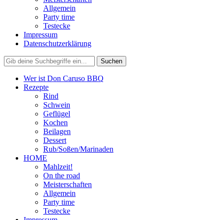
Allgemein
Party time
Testecke
Impressum
Datenschutzerklärung
Wer ist Don Caruso BBQ
Rezepte
Rind
Schwein
Geflügel
Kochen
Beilagen
Dessert
Rub/Soßen/Marinaden
HOME
Mahlzeit!
On the road
Meisterschaften
Allgemein
Party time
Testecke
Impressum