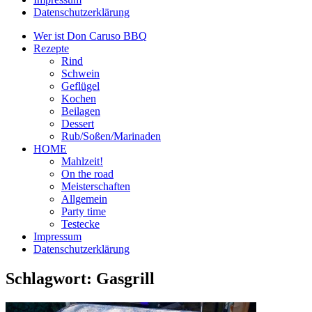
Datenschutzerklärung
Wer ist Don Caruso BBQ
Rezepte
Rind
Schwein
Geflügel
Kochen
Beilagen
Dessert
Rub/Soßen/Marinaden
HOME
Mahlzeit!
On the road
Meisterschaften
Allgemein
Party time
Testecke
Impressum
Datenschutzerklärung
Schlagwort:
Gasgrill