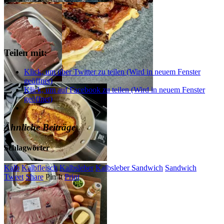
Teilen mit:
Klick, um über Twitter zu teilen (Wird in neuem Fenster
geöffnet)
Klick, um auf Facebook zu teilen (Wird in neuem Fenster
geöffnet)
Ähnliche Beiträge
Schlagwörter
Kalb
Kalbfleisch
Kalbsleber
Kalbsleber Sandwich
Sandwich
Tweet
Share
Pin It
Print