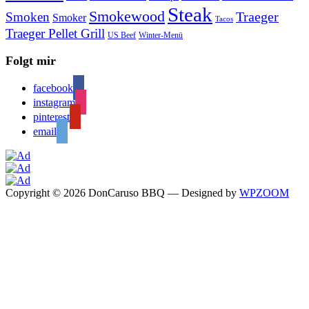
Steak
Smokewood
Traeger
Smoken
Smoker
Tacos
Traeger Pellet Grill
US Beef
Winter-Menü
Folgt mir
facebook
instagram
pinterest
email
Copyright © 2026 DonCaruso BBQ
— Designed by
WPZOOM