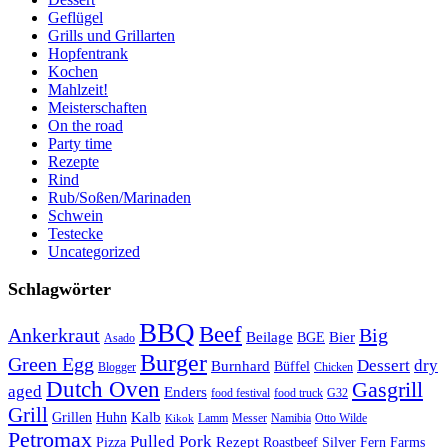
Geflügel
Grills und Grillarten
Hopfentrank
Kochen
Mahlzeit!
Meisterschaften
On the road
Party time
Rezepte
Rind
Rub/Soßen/Marinaden
Schwein
Testecke
Uncategorized
Schlagwörter
BBQ
Beef
Ankerkraut
Big
Bier
Beilage
BGE
Asado
Burger
Green Egg
Dessert
dry
Burnhard
Büffel
Blogger
Chicken
Dutch Oven
Gasgrill
aged
Enders
food festival
food truck
G32
Grill
Kalb
Grillen
Huhn
Lamm
Messer
Namibia
Otto Wilde
Kikok
Petromax
Pulled Pork
Rezept
Pizza
Roastbeef
Silver Fern Farms