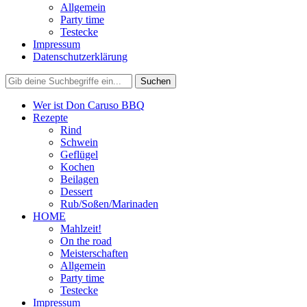
Allgemein
Party time
Testecke
Impressum
Datenschutzerklärung
Wer ist Don Caruso BBQ
Rezepte
Rind
Schwein
Geflügel
Kochen
Beilagen
Dessert
Rub/Soßen/Marinaden
HOME
Mahlzeit!
On the road
Meisterschaften
Allgemein
Party time
Testecke
Impressum