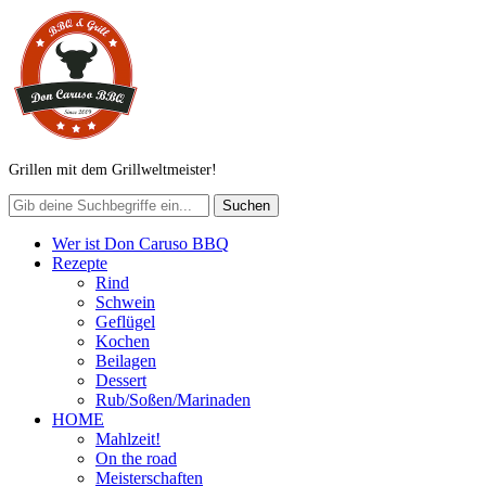
Grillen mit dem Grillweltmeister!
Wer ist Don Caruso BBQ
Rezepte
Rind
Schwein
Geflügel
Kochen
Beilagen
Dessert
Rub/Soßen/Marinaden
HOME
Mahlzeit!
On the road
Meisterschaften