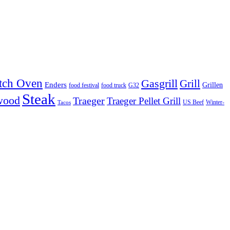
tch Oven
Gasgrill
Grill
Enders
Grillen
food festival
food truck
G32
Steak
wood
Traeger
Traeger Pellet Grill
US Beef
Winter-
Tacos