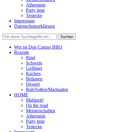
Allgemein
Party time
Testecke
Impressum
Datenschutzerklärung
Wer ist Don Caruso BBQ
Rezepte
Rind
Schwein
Geflügel
Kochen
Beilagen
Dessert
Rub/Soßen/Marinaden
HOME
Mahlzeit!
On the road
Meisterschaften
Allgemein
Party time
Testecke
Impressum