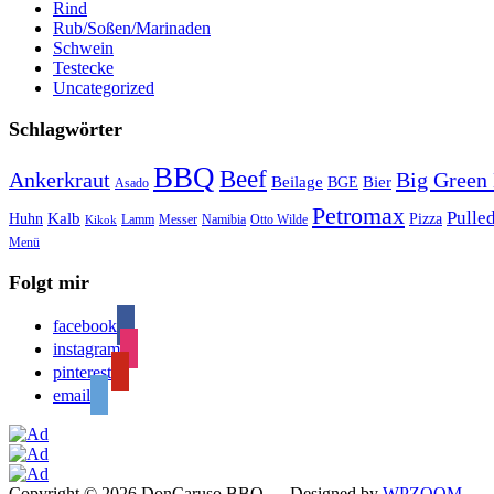
Rind
Rub/Soßen/Marinaden
Schwein
Testecke
Uncategorized
Schlagwörter
BBQ
Beef
Ankerkraut
Big Green
Bier
Beilage
BGE
Asado
Petromax
Pulle
Kalb
Huhn
Pizza
Lamm
Messer
Namibia
Otto Wilde
Kikok
Menü
Folgt mir
facebook
instagram
pinterest
email
Copyright © 2026 DonCaruso BBQ
— Designed by
WPZOOM