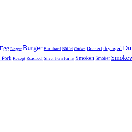
Burger
Du
 Egg
Dessert
dry aged
Burnhard
Büffel
Blogger
Chicken
Smoke
Smoken
d Pork
Smoker
Rezept
Roastbeef
Silver Fern Farms