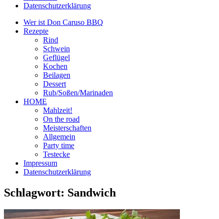
Datenschutzerklärung
Wer ist Don Caruso BBQ
Rezepte
Rind
Schwein
Geflügel
Kochen
Beilagen
Dessert
Rub/Soßen/Marinaden
HOME
Mahlzeit!
On the road
Meisterschaften
Allgemein
Party time
Testecke
Impressum
Datenschutzerklärung
Schlagwort:
Sandwich