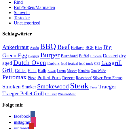
Rind
Rub/Soßen/Marinaden
Schwein
Testecke
Uncategorized
Schlagwörter
BBQ
Beef
Ankerkraut
Big
Bier
Beilage
BGE
Asado
Burger
Green Egg
Dessert
dry
Burnhard
Büffel
Blogger
Chicken
Dutch Oven
Gasgrill
aged
Enders
food festival
food truck
G32
Grill
Kalb
Grillen
Huhn
Lamm
Messer
Namibia
Otto Wilde
Kikok
Petromax
Pulled Pork
Rezept
Pizza
Roastbeef
Silver Fern Farms
Steak
Smokewood
Traeger
Smoken
Smoker
Tacos
Traeger Pellet Grill
US Beef
Winter-Menü
Folgt mir
facebook
instagram
pinterest