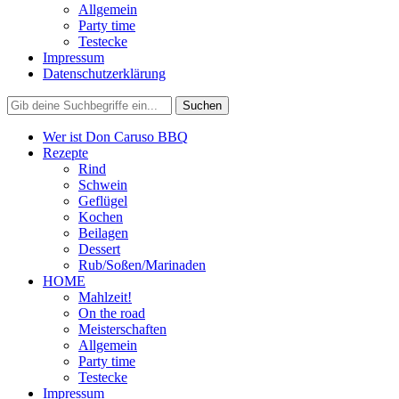
Allgemein
Party time
Testecke
Impressum
Datenschutzerklärung
Wer ist Don Caruso BBQ
Rezepte
Rind
Schwein
Geflügel
Kochen
Beilagen
Dessert
Rub/Soßen/Marinaden
HOME
Mahlzeit!
On the road
Meisterschaften
Allgemein
Party time
Testecke
Impressum