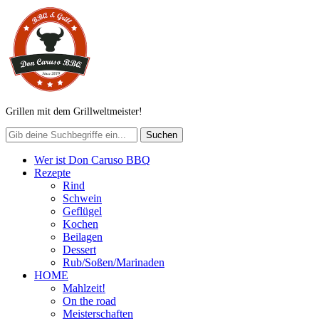
Grillen mit dem Grillweltmeister!
Wer ist Don Caruso BBQ
Rezepte
Rind
Schwein
Geflügel
Kochen
Beilagen
Dessert
Rub/Soßen/Marinaden
HOME
Mahlzeit!
On the road
Meisterschaften