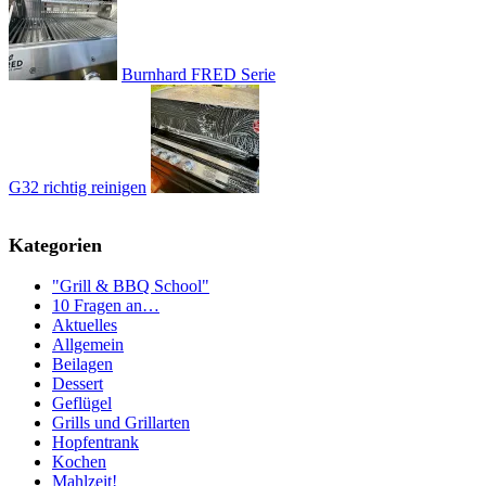
Burnhard FRED Serie
G32 richtig reinigen
Kategorien
"Grill & BBQ School"
10 Fragen an…
Aktuelles
Allgemein
Beilagen
Dessert
Geflügel
Grills und Grillarten
Hopfentrank
Kochen
Mahlzeit!