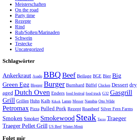
Meisterschaften
On the road
Party time
Rezepte
Rind
Rub/Soßen/Marinaden
Schwein
Testecke
Uncategorized
Schlagwörter
BBQ
Beef
Ankerkraut
Big
Bier
Beilage
BGE
Asado
Burger
Green Egg
Dessert
dry
Burnhard
Büffel
Blogger
Chicken
Dutch Oven
Gasgrill
aged
Enders
food festival
food truck
G32
Grill
Kalb
Grillen
Huhn
Lamm
Messer
Namibia
Otto Wilde
Kikok
Petromax
Pulled Pork
Rezept
Pizza
Roastbeef
Silver Fern Farms
Steak
Smokewood
Traeger
Smoken
Smoker
Tacos
Traeger Pellet Grill
US Beef
Winter-Menü
Folgt mir