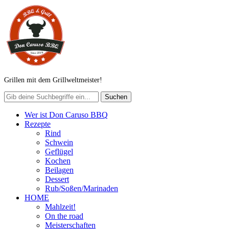
Grillen mit dem Grillweltmeister!
Wer ist Don Caruso BBQ
Rezepte
Rind
Schwein
Geflügel
Kochen
Beilagen
Dessert
Rub/Soßen/Marinaden
HOME
Mahlzeit!
On the road
Meisterschaften