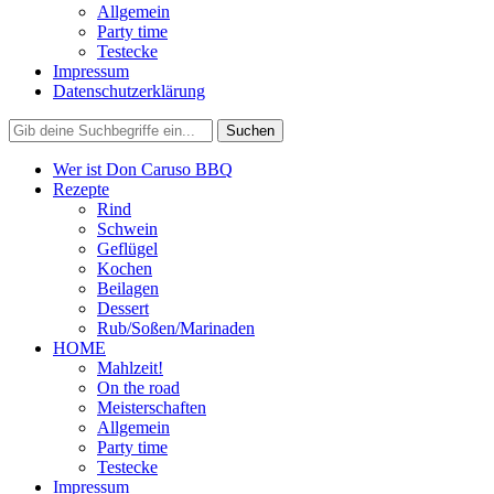
Allgemein
Party time
Testecke
Impressum
Datenschutzerklärung
Wer ist Don Caruso BBQ
Rezepte
Rind
Schwein
Geflügel
Kochen
Beilagen
Dessert
Rub/Soßen/Marinaden
HOME
Mahlzeit!
On the road
Meisterschaften
Allgemein
Party time
Testecke
Impressum