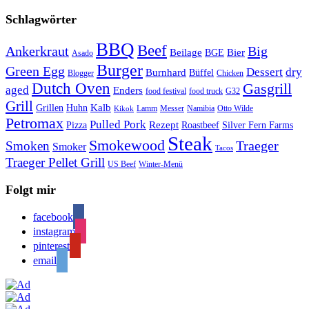
Schlagwörter
BBQ
Beef
Ankerkraut
Big
Bier
Beilage
BGE
Asado
Burger
Green Egg
Dessert
dry
Burnhard
Büffel
Blogger
Chicken
Dutch Oven
Gasgrill
aged
Enders
food festival
food truck
G32
Grill
Kalb
Grillen
Huhn
Lamm
Messer
Namibia
Otto Wilde
Kikok
Petromax
Pulled Pork
Rezept
Pizza
Roastbeef
Silver Fern Farms
Steak
Smokewood
Traeger
Smoken
Smoker
Tacos
Traeger Pellet Grill
US Beef
Winter-Menü
Folgt mir
facebook
instagram
pinterest
email