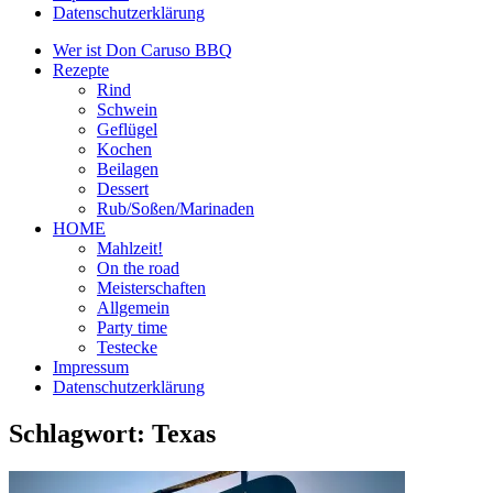
Datenschutzerklärung
Wer ist Don Caruso BBQ
Rezepte
Rind
Schwein
Geflügel
Kochen
Beilagen
Dessert
Rub/Soßen/Marinaden
HOME
Mahlzeit!
On the road
Meisterschaften
Allgemein
Party time
Testecke
Impressum
Datenschutzerklärung
Schlagwort:
Texas