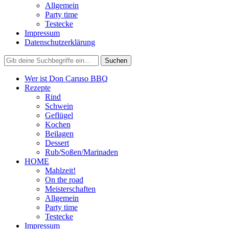
Allgemein
Party time
Testecke
Impressum
Datenschutzerklärung
Wer ist Don Caruso BBQ
Rezepte
Rind
Schwein
Geflügel
Kochen
Beilagen
Dessert
Rub/Soßen/Marinaden
HOME
Mahlzeit!
On the road
Meisterschaften
Allgemein
Party time
Testecke
Impressum