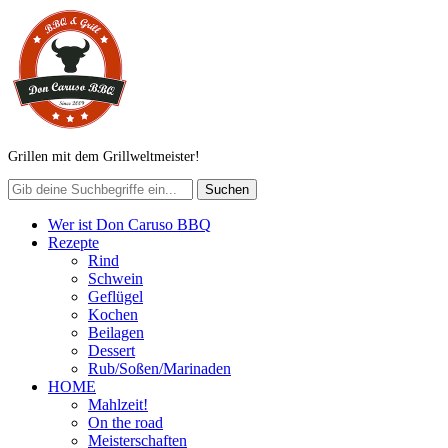
Grillen mit dem Grillweltmeister!
Wer ist Don Caruso BBQ
Rezepte
Rind
Schwein
Geflügel
Kochen
Beilagen
Dessert
Rub/Soßen/Marinaden
HOME
Mahlzeit!
On the road
Meisterschaften