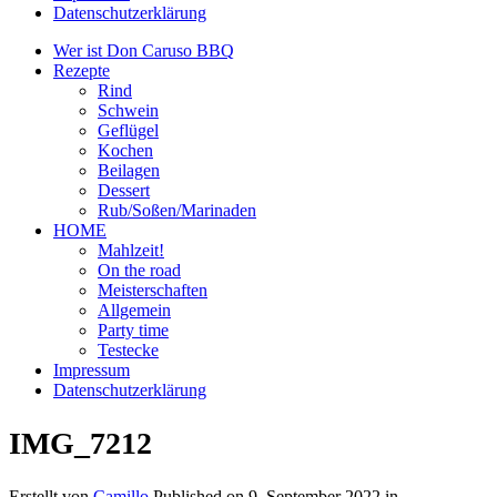
Datenschutzerklärung
Wer ist Don Caruso BBQ
Rezepte
Rind
Schwein
Geflügel
Kochen
Beilagen
Dessert
Rub/Soßen/Marinaden
HOME
Mahlzeit!
On the road
Meisterschaften
Allgemein
Party time
Testecke
Impressum
Datenschutzerklärung
IMG_7212
Erstellt von
Camillo
Published on
9. September 2022
in