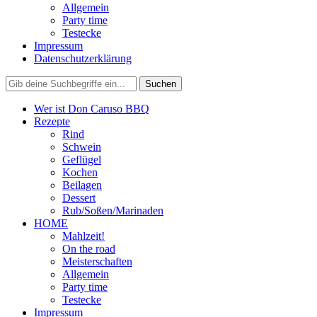
Allgemein
Party time
Testecke
Impressum
Datenschutzerklärung
Wer ist Don Caruso BBQ
Rezepte
Rind
Schwein
Geflügel
Kochen
Beilagen
Dessert
Rub/Soßen/Marinaden
HOME
Mahlzeit!
On the road
Meisterschaften
Allgemein
Party time
Testecke
Impressum