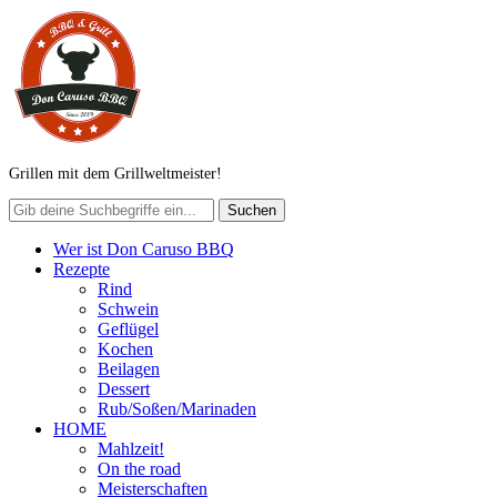
Grillen mit dem Grillweltmeister!
Wer ist Don Caruso BBQ
Rezepte
Rind
Schwein
Geflügel
Kochen
Beilagen
Dessert
Rub/Soßen/Marinaden
HOME
Mahlzeit!
On the road
Meisterschaften