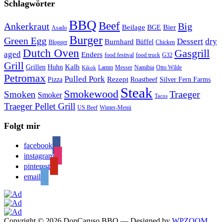
Schlagwörter
BBQ
Beef
Ankerkraut
Big
Bier
Beilage
BGE
Asado
Burger
Green Egg
Dessert
dry
Burnhard
Büffel
Blogger
Chicken
Dutch Oven
Gasgrill
aged
Enders
food festival
food truck
G32
Grill
Kalb
Grillen
Huhn
Lamm
Messer
Namibia
Otto Wilde
Kikok
Petromax
Pulled Pork
Rezept
Pizza
Roastbeef
Silver Fern Farms
Steak
Smokewood
Traeger
Smoken
Smoker
Tacos
Traeger Pellet Grill
US Beef
Winter-Menü
Folgt mir
facebook
instagram
pinterest
email
Copyright © 2026 DonCaruso BBQ
— Designed by
WPZOOM