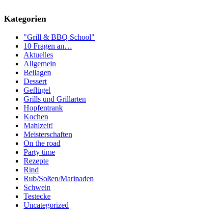
Kategorien
"Grill & BBQ School"
10 Fragen an…
Aktuelles
Allgemein
Beilagen
Dessert
Geflügel
Grills und Grillarten
Hopfentrank
Kochen
Mahlzeit!
Meisterschaften
On the road
Party time
Rezepte
Rind
Rub/Soßen/Marinaden
Schwein
Testecke
Uncategorized