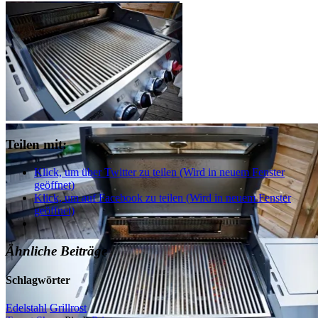
Teilen mit:
Klick, um über Twitter zu teilen (Wird in neuem Fenster
geöffnet)
Klick, um auf Facebook zu teilen (Wird in neuem Fenster
geöffnet)
Ähnliche Beiträge
Schlagwörter
Edelstahl
Grillrost