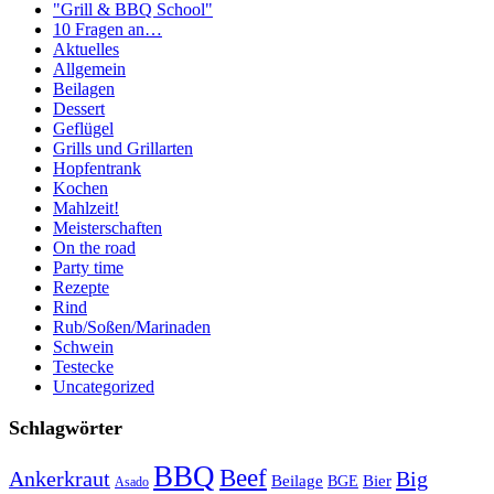
"Grill & BBQ School"
10 Fragen an…
Aktuelles
Allgemein
Beilagen
Dessert
Geflügel
Grills und Grillarten
Hopfentrank
Kochen
Mahlzeit!
Meisterschaften
On the road
Party time
Rezepte
Rind
Rub/Soßen/Marinaden
Schwein
Testecke
Uncategorized
Schlagwörter
BBQ
Beef
Ankerkraut
Big
Bier
Beilage
BGE
Asado