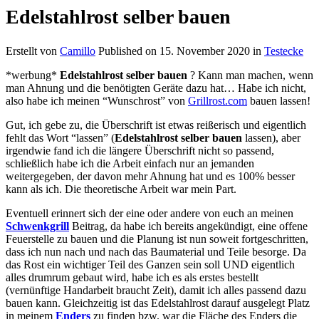
Edelstahlrost selber bauen
Erstellt von
Camillo
Published on
15. November 2020
in
Testecke
*werbung*
Edelstahlrost selber bauen
? Kann man machen, wenn
man Ahnung und die benötigten Geräte dazu hat… Habe ich nicht,
also habe ich meinen “Wunschrost” von
Grillrost.com
bauen lassen!
Gut, ich gebe zu, die Überschrift ist etwas reißerisch und eigentlich
fehlt das Wort “lassen” (
Edelstahlrost selber bauen
lassen), aber
irgendwie fand ich die längere Überschrift nicht so passend,
schließlich habe ich die Arbeit einfach nur an jemanden
weitergegeben, der davon mehr Ahnung hat und es 100% besser
kann als ich. Die theoretische Arbeit war mein Part.
Eventuell erinnert sich der eine oder andere von euch an meinen
Schwenkgrill
Beitrag, da habe ich bereits angekündigt, eine offene
Feuerstelle zu bauen und die Planung ist nun soweit fortgeschritten,
dass ich nun nach und nach das Baumaterial und Teile besorge. Da
das Rost ein wichtiger Teil des Ganzen sein soll UND eigentlich
alles drumrum gebaut wird, habe ich es als erstes bestellt
(vernünftige Handarbeit braucht Zeit), damit ich alles passend dazu
bauen kann. Gleichzeitig ist das Edelstahlrost darauf ausgelegt Platz
in meinem
Enders
zu finden bzw. war die Fläche des Enders die