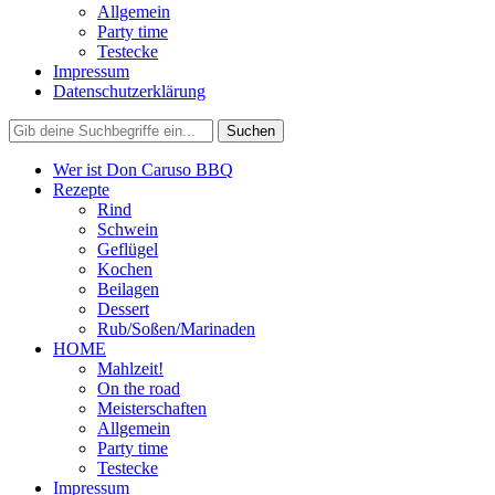
Allgemein
Party time
Testecke
Impressum
Datenschutzerklärung
Wer ist Don Caruso BBQ
Rezepte
Rind
Schwein
Geflügel
Kochen
Beilagen
Dessert
Rub/Soßen/Marinaden
HOME
Mahlzeit!
On the road
Meisterschaften
Allgemein
Party time
Testecke
Impressum