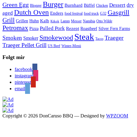
Burger
Green Egg
Dessert
dry
Burnhard
Büffel
Blogger
Chicken
Dutch Oven
Gasgrill
aged
Enders
food festival
food truck
G32
Grill
Kalb
Grillen
Huhn
Lamm
Messer
Namibia
Otto Wilde
Kikok
Petromax
Pulled Pork
Rezept
Pizza
Roastbeef
Silver Fern Farms
Steak
Smokewood
Traeger
Smoken
Smoker
Tacos
Traeger Pellet Grill
US Beef
Winter-Menü
Folgt mir
facebook
instagram
pinterest
email
Copyright © 2026 DonCaruso BBQ
— Designed by
WPZOOM