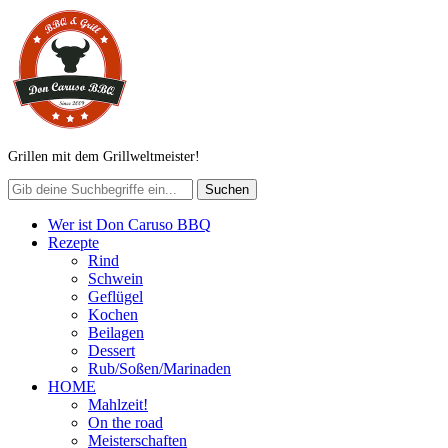
Grillen mit dem Grillweltmeister!
Wer ist Don Caruso BBQ
Rezepte
Rind
Schwein
Geflügel
Kochen
Beilagen
Dessert
Rub/Soßen/Marinaden
HOME
Mahlzeit!
On the road
Meisterschaften