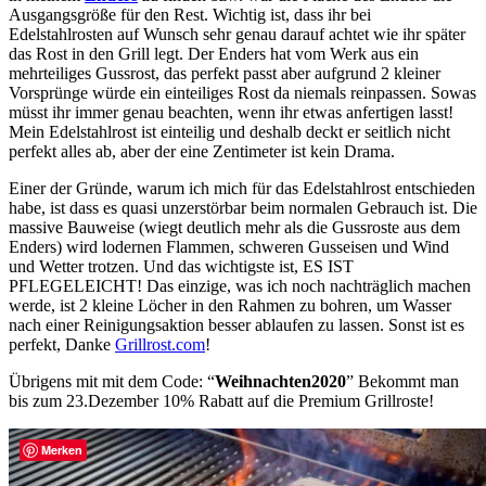
Ausgangsgröße für den Rest. Wichtig ist, dass ihr bei
Edelstahlrosten auf Wunsch sehr genau darauf achtet wie ihr später
das Rost in den Grill legt. Der Enders hat vom Werk aus ein
mehrteiliges Gussrost, das perfekt passt aber aufgrund 2 kleiner
Vorsprünge würde ein einteiliges Rost da niemals reinpassen. Sowas
müsst ihr immer genau beachten, wenn ihr etwas anfertigen lasst!
Mein Edelstahlrost ist einteilig und deshalb deckt er seitlich nicht
perfekt alles ab, aber der eine Zentimeter ist kein Drama.
Einer der Gründe, warum ich mich für das Edelstahlrost entschieden
habe, ist dass es quasi unzerstörbar beim normalen Gebrauch ist. Die
massive Bauweise (wiegt deutlich mehr als die Gussroste aus dem
Enders) wird lodernen Flammen, schweren Gusseisen und Wind
und Wetter trotzen. Und das wichtigste ist, ES IST
PFLEGELEICHT! Das einzige, was ich noch nachträglich machen
werde, ist 2 kleine Löcher in den Rahmen zu bohren, um Wasser
nach einer Reinigungsaktion besser ablaufen zu lassen. Sonst ist es
perfekt, Danke
Grillrost.com
!
Übrigens mit mit dem Code: “
Weihnachten2020
” Bekommt man
bis zum 23.Dezember 10% Rabatt auf die Premium Grillroste!
Merken