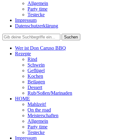
Allgemein
Party time
Testecke
Impressum
Datenschutzerklärung
Wer ist Don Caruso BBQ
Rezepte
Rind
Schwein
Geflügel
Kochen
Beilagen
Dessert
Rub/Soßen/Marinaden
HOME
Mahlzeit!
On the road
Meisterschaften
Allgemein
Party time
Testecke
Impressum