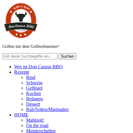
Grillen mit dem Grillweltmeister!
Wer ist Don Caruso BBQ
Rezepte
Rind
Schwein
Geflügel
Kochen
Beilagen
Dessert
Rub/Soßen/Marinaden
HOME
Mahlzeit!
On the road
Meisterschaften