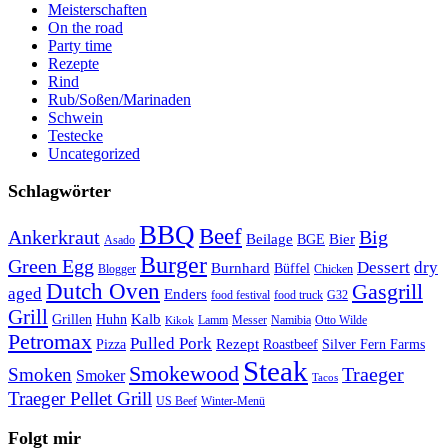
Meisterschaften
On the road
Party time
Rezepte
Rind
Rub/Soßen/Marinaden
Schwein
Testecke
Uncategorized
Schlagwörter
BBQ
Beef
Ankerkraut
Big
Bier
Beilage
BGE
Asado
Burger
Green Egg
Dessert
dry
Burnhard
Büffel
Blogger
Chicken
Dutch Oven
Gasgrill
aged
Enders
food festival
food truck
G32
Grill
Kalb
Grillen
Huhn
Lamm
Messer
Namibia
Otto Wilde
Kikok
Petromax
Pulled Pork
Rezept
Pizza
Roastbeef
Silver Fern Farms
Steak
Smokewood
Traeger
Smoken
Smoker
Tacos
Traeger Pellet Grill
US Beef
Winter-Menü
Folgt mir