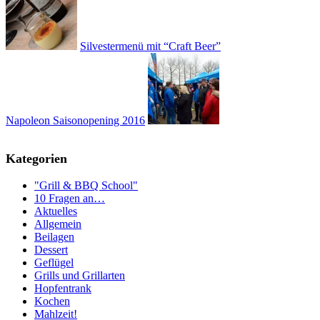
Silvestermenü mit “Craft Beer”
Napoleon Saisonopening 2016
Kategorien
"Grill & BBQ School"
10 Fragen an…
Aktuelles
Allgemein
Beilagen
Dessert
Geflügel
Grills und Grillarten
Hopfentrank
Kochen
Mahlzeit!