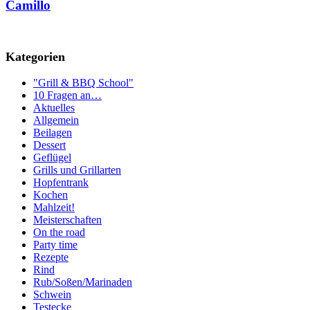
Camillo
Kategorien
"Grill & BBQ School"
10 Fragen an…
Aktuelles
Allgemein
Beilagen
Dessert
Geflügel
Grills und Grillarten
Hopfentrank
Kochen
Mahlzeit!
Meisterschaften
On the road
Party time
Rezepte
Rind
Rub/Soßen/Marinaden
Schwein
Testecke