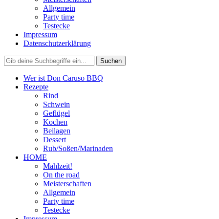
Allgemein
Party time
Testecke
Impressum
Datenschutzerklärung
Wer ist Don Caruso BBQ
Rezepte
Rind
Schwein
Geflügel
Kochen
Beilagen
Dessert
Rub/Soßen/Marinaden
HOME
Mahlzeit!
On the road
Meisterschaften
Allgemein
Party time
Testecke
Impressum