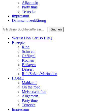
Allgemein
Party time
Testecke
Impressum
Datenschutzerklärung
Wer ist Don Caruso BBQ
Rezepte
Rind
Schwein
Geflügel
Kochen
Beilagen
Dessert
Rub/Soßen/Marinaden
HOME
Mahlzeit!
On the road
Meisterschaften
Allgemein
Party time
Testecke
Impressum