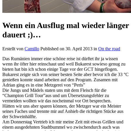
Wenn ein Ausflug mal wieder länger
dauert ;)…
Erstellt von
Camillo
Published on
30. April 2013
in
On the road
Das Rumänien immer eine schöne reise ist dürftet ihr ja wissen
wenn ihr öfter hier reinschaut und weil Bukarest sowieso genug zu
bieten hat bin ich schon einige Tage vor der GCT hingeflogen.
Bukarest zeigte sich von seiner besten Seite aber bevor ich die 33 °C
genießen konnte stand arbeiten auf den Program. Zusamen mit
Adrian ging es in eine Metzgerei von “Peris”
Die Jungs und Mädels staten uns mit dem Fleisch für die
“Champion Grill Tour”aus und um Übersetzungsfehler zu
vermeiden wollten wir das nocheinmal vor Ort besprechen.
Hätten wir uns aber sparen können, der Metzger war ein Meister
seines Faches und trennte mir auf Anhieb die richtigen Stücke aus
der Schweinhälfte.
Am Donnerstag Vertrieb ich mir meine Zeit mit etwas Grillen und
einem ausgedehnten Stadtbummel wo zwischendurch auch was