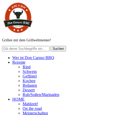
Grillen mit dem Grillweltmeister!
Wer ist Don Caruso BBQ
Rezepte
Rind
Schwein
Geflügel
Kochen
Beilagen
Dessert
Rub/Soßen/Marinaden
HOME
Mahlzeit!
On the road
Meisterschaften