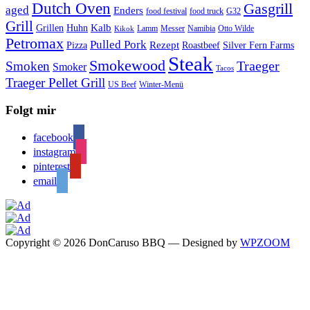
Dutch Oven
Gasgrill
aged
Enders
food festival
food truck
G32
Grill
Kalb
Grillen
Huhn
Lamm
Messer
Namibia
Otto Wilde
Kikok
Petromax
Pulled Pork
Rezept
Pizza
Roastbeef
Silver Fern Farms
Steak
Smokewood
Traeger
Smoken
Smoker
Tacos
Traeger Pellet Grill
US Beef
Winter-Menü
Folgt mir
facebook
instagram
pinterest
email
Copyright © 2026 DonCaruso BBQ
— Designed by
WPZOOM