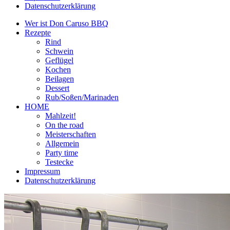
Datenschutzerklärung
Wer ist Don Caruso BBQ
Rezepte
Rind
Schwein
Geflügel
Kochen
Beilagen
Dessert
Rub/Soßen/Marinaden
HOME
Mahlzeit!
On the road
Meisterschaften
Allgemein
Party time
Testecke
Impressum
Datenschutzerklärung