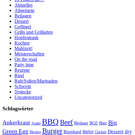
Aktuelles
Allgemein
Beilagen
Dessert
Geflügel
Grills und Grillarten
Hopfentrank
Kochen
Mahlzeit!
Meisterschaften
On the road
Party time
Rezepte
Rind
Rub/Soßen/Marinaden
Schwein
Testecke
Uncategorized
Schlagwörter
BBQ
Beef
Ankerkraut
Big
Bier
Beilage
BGE
Asado
Burger
Green Egg
Dessert
dry
Burnhard
Büffel
Blogger
Chicken