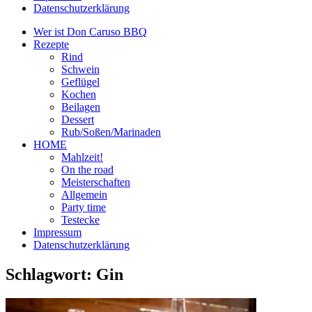
Datenschutzerklärung
Wer ist Don Caruso BBQ
Rezepte
Rind
Schwein
Geflügel
Kochen
Beilagen
Dessert
Rub/Soßen/Marinaden
HOME
Mahlzeit!
On the road
Meisterschaften
Allgemein
Party time
Testecke
Impressum
Datenschutzerklärung
Schlagwort:
Gin