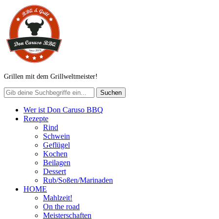
Grillen mit dem Grillweltmeister!
Wer ist Don Caruso BBQ
Rezepte
Rind
Schwein
Geflügel
Kochen
Beilagen
Dessert
Rub/Soßen/Marinaden
HOME
Mahlzeit!
On the road
Meisterschaften