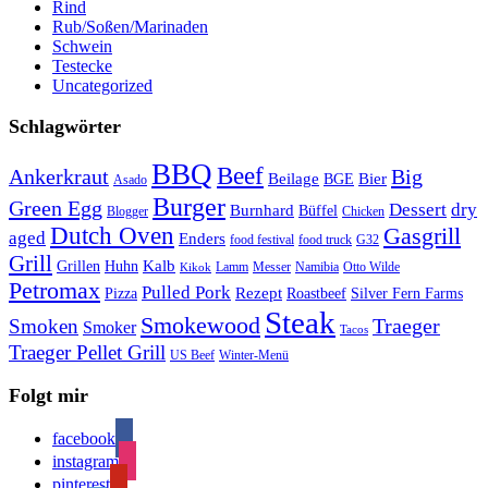
Rind
Rub/Soßen/Marinaden
Schwein
Testecke
Uncategorized
Schlagwörter
BBQ
Beef
Ankerkraut
Big
Bier
Beilage
BGE
Asado
Burger
Green Egg
Dessert
dry
Burnhard
Büffel
Blogger
Chicken
Dutch Oven
Gasgrill
aged
Enders
food festival
food truck
G32
Grill
Kalb
Grillen
Huhn
Lamm
Messer
Namibia
Otto Wilde
Kikok
Petromax
Pulled Pork
Rezept
Pizza
Roastbeef
Silver Fern Farms
Steak
Smokewood
Traeger
Smoken
Smoker
Tacos
Traeger Pellet Grill
US Beef
Winter-Menü
Folgt mir
facebook
instagram
pinterest