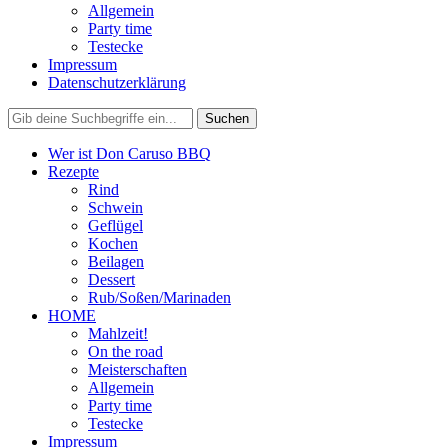
Allgemein
Party time
Testecke
Impressum
Datenschutzerklärung
Wer ist Don Caruso BBQ
Rezepte
Rind
Schwein
Geflügel
Kochen
Beilagen
Dessert
Rub/Soßen/Marinaden
HOME
Mahlzeit!
On the road
Meisterschaften
Allgemein
Party time
Testecke
Impressum