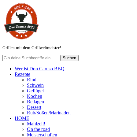
Grillen mit dem Grillweltmeister!
Wer ist Don Caruso BBQ
Rezepte
Rind
Schwein
Geflügel
Kochen
Beilagen
Dessert
Rub/Soßen/Marinaden
HOME
Mahlzeit!
On the road
Meisterschaften