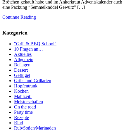
Brötchen gekauft habe und im Ankerkraut Adventskalender auch
eine Packung “Semmelknödel Gewürz” […]
Continue Reading
Kategorien
"Grill & BBQ School"
10 Fragen an…
Aktuelles
Allgemein
Beilagen
Dessert
Geflügel
Grills und Grillarten
Hopfentrank
Kochen
Mahlzeit!
Meisterschaften
On the road
Party time
Rezepte
Rind
Rub/Soßen/Marinaden