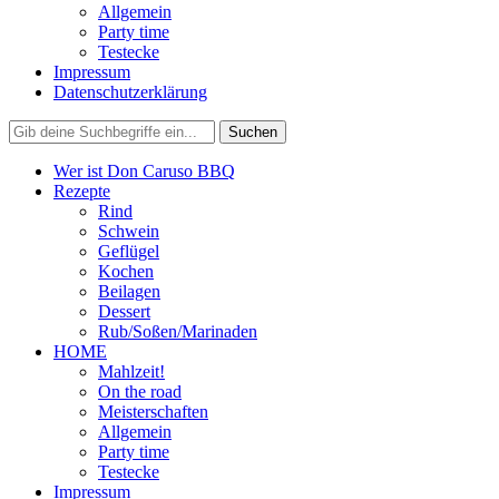
Allgemein
Party time
Testecke
Impressum
Datenschutzerklärung
Wer ist Don Caruso BBQ
Rezepte
Rind
Schwein
Geflügel
Kochen
Beilagen
Dessert
Rub/Soßen/Marinaden
HOME
Mahlzeit!
On the road
Meisterschaften
Allgemein
Party time
Testecke
Impressum