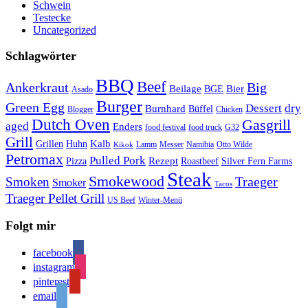
Schwein
Testecke
Uncategorized
Schlagwörter
BBQ
Beef
Ankerkraut
Big
Bier
Beilage
BGE
Asado
Burger
Green Egg
Dessert
dry
Burnhard
Büffel
Blogger
Chicken
Dutch Oven
Gasgrill
aged
Enders
food festival
food truck
G32
Grill
Kalb
Grillen
Huhn
Lamm
Messer
Namibia
Otto Wilde
Kikok
Petromax
Pulled Pork
Rezept
Pizza
Roastbeef
Silver Fern Farms
Steak
Smokewood
Traeger
Smoken
Smoker
Tacos
Traeger Pellet Grill
US Beef
Winter-Menü
Folgt mir
facebook
instagram
pinterest
email