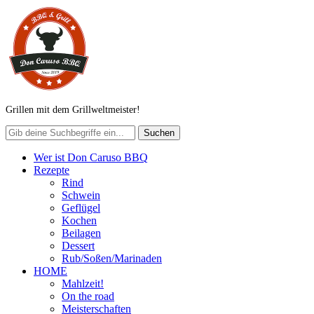
Grillen mit dem Grillweltmeister!
Wer ist Don Caruso BBQ
Rezepte
Rind
Schwein
Geflügel
Kochen
Beilagen
Dessert
Rub/Soßen/Marinaden
HOME
Mahlzeit!
On the road
Meisterschaften