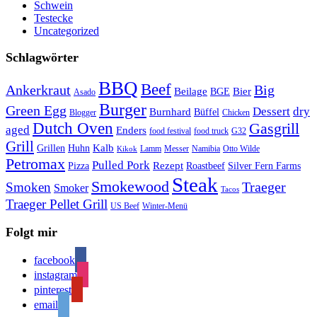
Schwein
Testecke
Uncategorized
Schlagwörter
BBQ
Beef
Ankerkraut
Big
Bier
Beilage
BGE
Asado
Burger
Green Egg
Dessert
dry
Burnhard
Büffel
Blogger
Chicken
Dutch Oven
Gasgrill
aged
Enders
food festival
food truck
G32
Grill
Kalb
Grillen
Huhn
Lamm
Messer
Namibia
Otto Wilde
Kikok
Petromax
Pulled Pork
Rezept
Pizza
Roastbeef
Silver Fern Farms
Steak
Smokewood
Traeger
Smoken
Smoker
Tacos
Traeger Pellet Grill
US Beef
Winter-Menü
Folgt mir
facebook
instagram
pinterest
email