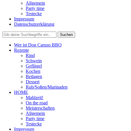
Allgemein
Party time
Testecke
Impressum
Datenschutzerklärung
Wer ist Don Caruso BBQ
Rezepte
Rind
Schwein
Geflügel
Kochen
Beilagen
Dessert
Rub/Soßen/Marinaden
HOME
Mahlzeit!
On the road
Meisterschaften
Allgemein
Party time
Testecke
Impressum