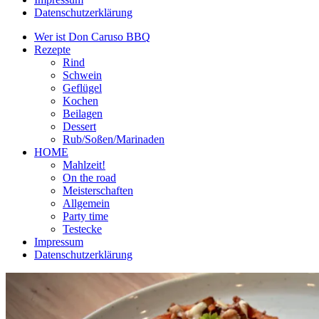
Datenschutzerklärung
Wer ist Don Caruso BBQ
Rezepte
Rind
Schwein
Geflügel
Kochen
Beilagen
Dessert
Rub/Soßen/Marinaden
HOME
Mahlzeit!
On the road
Meisterschaften
Allgemein
Party time
Testecke
Impressum
Datenschutzerklärung