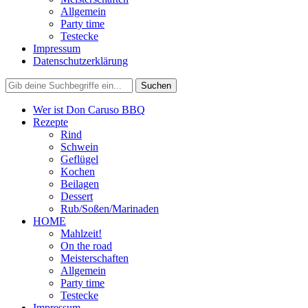
Allgemein
Party time
Testecke
Impressum
Datenschutzerklärung
Wer ist Don Caruso BBQ
Rezepte
Rind
Schwein
Geflügel
Kochen
Beilagen
Dessert
Rub/Soßen/Marinaden
HOME
Mahlzeit!
On the road
Meisterschaften
Allgemein
Party time
Testecke
Impressum