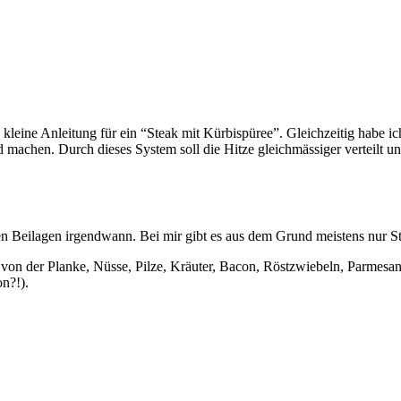
e kleine Anleitung für ein “Steak mit Kürbispüree”. Gleichzeitig habe i
d machen. Durch dieses System soll die Hitze gleichmässiger verteilt u
chen Beilagen irgendwann. Bei mir gibt es aus dem Grund meistens nur S
von der Planke, Nüsse, Pilze, Kräuter, Bacon, Röstzwiebeln, Parmesa
on?!).