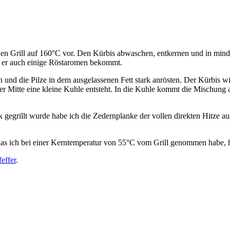
 den Grill auf 160°C vor. Den Kürbis abwaschen, entkernen und in minde
mit er auch einige Röstaromen bekommt.
n und die Pilze in dem ausgelassenen Fett stark anrösten. Der Kürbis 
der Mitte eine kleine Kuhle entsteht. In die Kuhle kommt die Mischung 
 gegrillt wurde habe ich die Zedernplanke der vollen direkten Hitze a
s ich bei einer Kerntemperatur von 55°C vom Grill genommen habe, ha
feffer
.