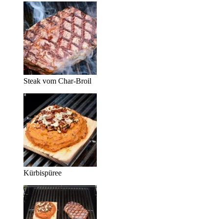
Steak vom Char-Broil
Kürbispüree