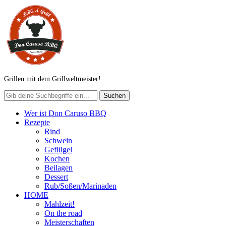
Grillen mit dem Grillweltmeister!
Wer ist Don Caruso BBQ
Rezepte
Rind
Schwein
Geflügel
Kochen
Beilagen
Dessert
Rub/Soßen/Marinaden
HOME
Mahlzeit!
On the road
Meisterschaften