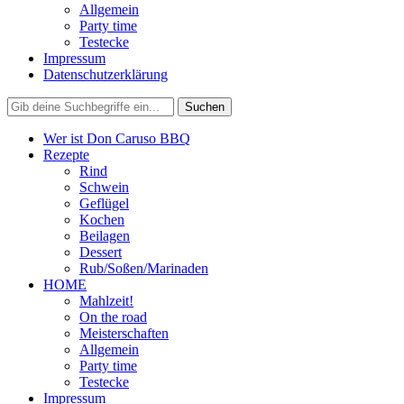
Allgemein
Party time
Testecke
Impressum
Datenschutzerklärung
Wer ist Don Caruso BBQ
Rezepte
Rind
Schwein
Geflügel
Kochen
Beilagen
Dessert
Rub/Soßen/Marinaden
HOME
Mahlzeit!
On the road
Meisterschaften
Allgemein
Party time
Testecke
Impressum