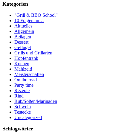
Kategorien
"Grill & BBQ School"
10 Fragen an…
Aktuelles
Allgemein
Beilagen
Dessert
Geflügel
Grills und Grillarten
Hopfentrank
Kochen
Mahlzeit!
Meisterschaften
On the road
Party time
Rezepte
Rind
Rub/Soßen/Marinaden
Schwein
Testecke
Uncategorized
Schlagwörter