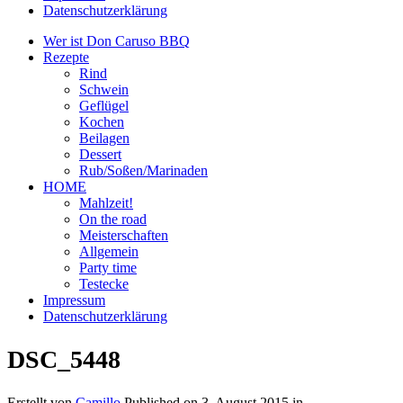
Datenschutzerklärung
Wer ist Don Caruso BBQ
Rezepte
Rind
Schwein
Geflügel
Kochen
Beilagen
Dessert
Rub/Soßen/Marinaden
HOME
Mahlzeit!
On the road
Meisterschaften
Allgemein
Party time
Testecke
Impressum
Datenschutzerklärung
DSC_5448
Erstellt von
Camillo
Published on
3. August 2015
in