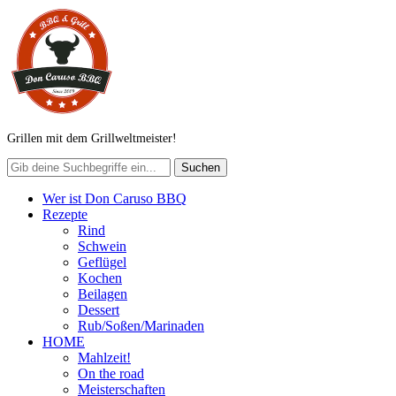
Grillen mit dem Grillweltmeister!
Wer ist Don Caruso BBQ
Rezepte
Rind
Schwein
Geflügel
Kochen
Beilagen
Dessert
Rub/Soßen/Marinaden
HOME
Mahlzeit!
On the road
Meisterschaften