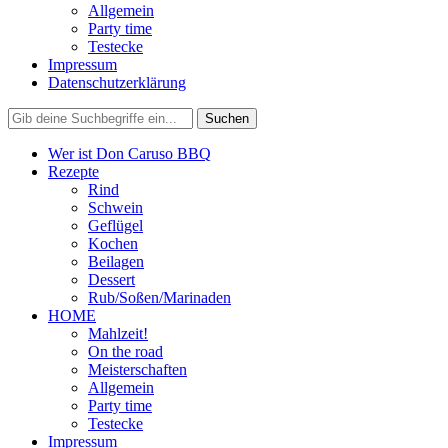
Allgemein
Party time
Testecke
Impressum
Datenschutzerklärung
Wer ist Don Caruso BBQ
Rezepte
Rind
Schwein
Geflügel
Kochen
Beilagen
Dessert
Rub/Soßen/Marinaden
HOME
Mahlzeit!
On the road
Meisterschaften
Allgemein
Party time
Testecke
Impressum