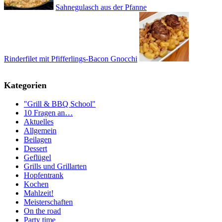
Sahnegulasch aus der Pfanne
Rinderfilet mit Pfifferlings-Bacon Gnocchi
Kategorien
"Grill & BBQ School"
10 Fragen an…
Aktuelles
Allgemein
Beilagen
Dessert
Geflügel
Grills und Grillarten
Hopfentrank
Kochen
Mahlzeit!
Meisterschaften
On the road
Party time