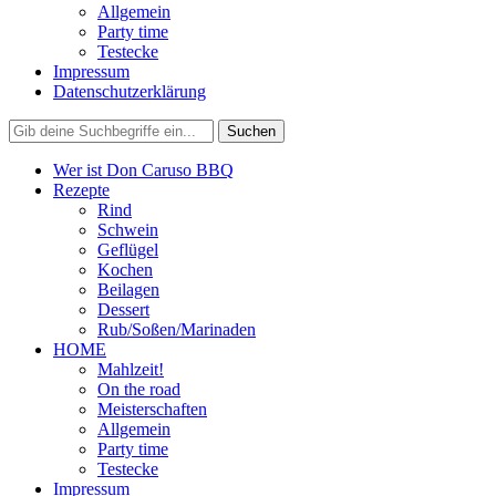
Allgemein
Party time
Testecke
Impressum
Datenschutzerklärung
Wer ist Don Caruso BBQ
Rezepte
Rind
Schwein
Geflügel
Kochen
Beilagen
Dessert
Rub/Soßen/Marinaden
HOME
Mahlzeit!
On the road
Meisterschaften
Allgemein
Party time
Testecke
Impressum