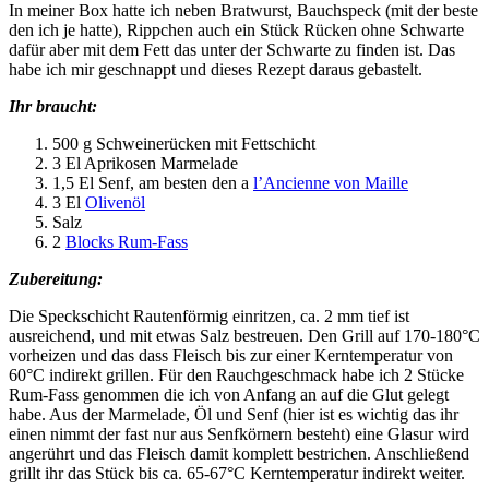
In meiner Box hatte ich neben Bratwurst, Bauchspeck (mit der beste
den ich je hatte), Rippchen auch ein Stück Rücken ohne Schwarte
dafür aber mit dem Fett das unter der Schwarte zu finden ist. Das
habe ich mir geschnappt und dieses Rezept daraus gebastelt.
Ihr braucht:
500 g Schweinerücken mit Fettschicht
3 El Aprikosen Marmelade
1,5 El Senf, am besten den a
l’Ancienne von Maille
3 El
Olivenöl
Salz
2
Blocks Rum-Fass
Zubereitung:
Die Speckschicht Rautenförmig einritzen, ca. 2 mm tief ist
ausreichend, und mit etwas Salz bestreuen. Den Grill auf 170-180°C
vorheizen und das dass Fleisch bis zur einer Kerntemperatur von
60°C indirekt grillen. Für den Rauchgeschmack habe ich 2 Stücke
Rum-Fass genommen die ich von Anfang an auf die Glut gelegt
habe. Aus der Marmelade, Öl und Senf (hier ist es wichtig das ihr
einen nimmt der fast nur aus Senfkörnern besteht) eine Glasur wird
angerührt und das Fleisch damit komplett bestrichen. Anschließend
grillt ihr das Stück bis ca. 65-67°C Kerntemperatur indirekt weiter.