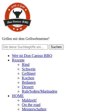
Grillen mit dem Grillweltmeister!
Wer ist Don Caruso BBQ
Rezepte
Rind
Schwein
Geflügel
Kochen
Beilagen
Dessert
Rub/Soßen/Marinaden
HOME
Mahlzeit!
On the road
Meisterschaften