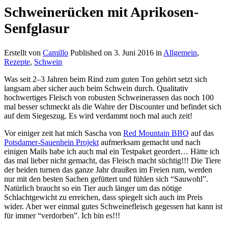
Schweinerücken mit Aprikosen-
Senfglasur
Erstellt von
Camillo
Published on
3. Juni 2016
in
Allgemein
,
Rezepte
,
Schwein
Was seit 2–3 Jahren beim Rind zum guten Ton gehört setzt sich
langsam aber sicher auch beim Schwein durch. Qualitativ
hochwertiges Fleisch von robusten Schweinerassen das noch 100
mal besser schmeckt als die Wahre der Discounter und befindet sich
auf dem Siegeszug. Es wird verdammt noch mal auch zeit!
Vor einiger zeit hat mich Sascha von
Red Mountain BBQ
auf das
Potsdamer-Sauenhein Projekt
aufmerksam gemacht und nach
einigen Mails habe ich auch mal ein Testpaket geordert… Hätte ich
das mal lieber nicht gemacht, das Fleisch macht süchtig!!! Die Tiere
der beiden turnen das ganze Jahr draußen im Freien rum, werden
nur mit den besten Sachen gefüttert und fühlen sich “Sauwohl”.
Natürlich braucht so ein Tier auch länger um das nötige
Schlachtgewicht zu erreichen, dass spiegelt sich auch im Preis
wider. Aber wer einmal gutes Schweinefleisch gegessen hat kann ist
für immer “verdorben”. Ich bin es!!!