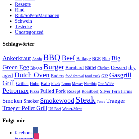
Rezepte
Rind
Rub/Soßen/Marinaden
Schwein
Testecke
Uncategorized
Schlagwörter
BBQ
Beef
Ankerkraut
Big
Bier
Beilage
BGE
Asado
Burger
Green Egg
Dessert
dry
Burnhard
Büffel
Blogger
Chicken
Dutch Oven
Gasgrill
aged
Enders
food festival
food truck
G32
Grill
Kalb
Grillen
Huhn
Lamm
Messer
Namibia
Otto Wilde
Kikok
Petromax
Pulled Pork
Rezept
Pizza
Roastbeef
Silver Fern Farms
Steak
Smokewood
Traeger
Smoken
Smoker
Tacos
Traeger Pellet Grill
US Beef
Winter-Menü
Folgt mir
facebook