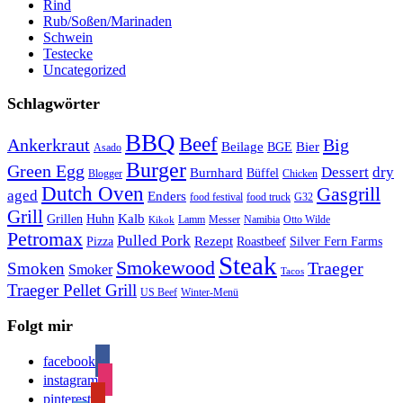
Rind
Rub/Soßen/Marinaden
Schwein
Testecke
Uncategorized
Schlagwörter
BBQ
Beef
Ankerkraut
Big
Bier
Beilage
BGE
Asado
Burger
Green Egg
Dessert
dry
Burnhard
Büffel
Blogger
Chicken
Dutch Oven
Gasgrill
aged
Enders
food festival
food truck
G32
Grill
Kalb
Grillen
Huhn
Lamm
Messer
Namibia
Otto Wilde
Kikok
Petromax
Pulled Pork
Rezept
Pizza
Roastbeef
Silver Fern Farms
Steak
Smokewood
Traeger
Smoken
Smoker
Tacos
Traeger Pellet Grill
US Beef
Winter-Menü
Folgt mir
facebook
instagram
pinterest