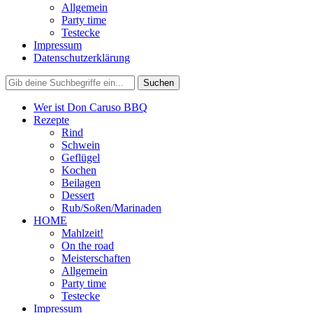
Allgemein
Party time
Testecke
Impressum
Datenschutzerklärung
Wer ist Don Caruso BBQ
Rezepte
Rind
Schwein
Geflügel
Kochen
Beilagen
Dessert
Rub/Soßen/Marinaden
HOME
Mahlzeit!
On the road
Meisterschaften
Allgemein
Party time
Testecke
Impressum