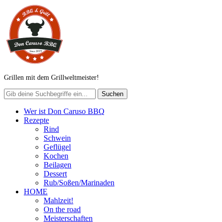
Grillen mit dem Grillweltmeister!
Wer ist Don Caruso BBQ
Rezepte
Rind
Schwein
Geflügel
Kochen
Beilagen
Dessert
Rub/Soßen/Marinaden
HOME
Mahlzeit!
On the road
Meisterschaften