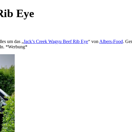
Rib Eye
lles um das „
Jack’s Creek Wagyu Beef Rib Eye
“ von
Albers-Food
. Ge
eln. *Werbung*