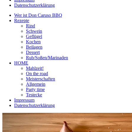
Datenschutzerklärung
Wer ist Don Caruso BBQ
Rezepte
Rind
Schwein
Geflügel
Kochen
Beilagen
Dessert
Rub/Soßen/Marinaden
HOME
Mahlzeit!
On the road
Meisterschaften
Allgemein
Party time
Testecke
Impressum
Datenschutzerklärung