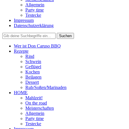
Allgemein
Party time
Testecke
Impressum
Datenschutzerklärung
Wer ist Don Caruso BBQ
Rezepte
Rind
Schwein
Geflügel
Kochen
Beilagen
Dessert
Rub/Soßen/Marinaden
HOME
Mahlzeit!
On the road
Meisterschaften
Allgemein
Party time
Testecke
Impressum