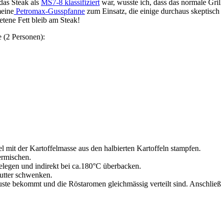
 das Steak als
MS7-8 klassifiziert
war, wusste ich, dass das normale Gril
meine
Petromax-Gusspfanne
zum Einsatz, die einige durchaus skeptisch 
etene Fett bleib am Steak!
 (2 Personen):
el mit der Kartoffelmasse aus den halbierten Kartoffeln stampfen.
ermischen.
belegen und indirekt bei ca.180°C überbacken.
utter schwenken.
Kruste bekommt und die Röstaromen gleichmässig verteilt sind. Anschli