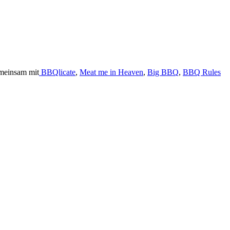
meinsam mit
BBQlicate
,
Meat me in Heaven
,
Big BBQ
,
BBQ Rules