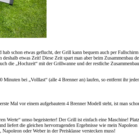
ab schon etwas geflucht, der Grill kann bequem auch per Fallschirm ge
n deshalb etwas Zeit! Diese Zeit spart man aber beim Zusammenbau des
 Auch die „Hochzeit“ mit der Grillwanne und der restliche Zusammenbau
0 Minuten bei „Volllast“ (alle 4 Brenner an) laufen, so entfernt ihr jed
erste Mal vor einem aufgebautem 4 Brenner Modell steht, ist man schon 
ren Werte“ umso begeisterter! Der Grill ist einfach eine Maschine! Plat
und liefert die gleichen hervorragenden Ergebnisse wie mein Napoleon Pre
, Napoleon oder Weber in der Preisklasse verstecken muss!