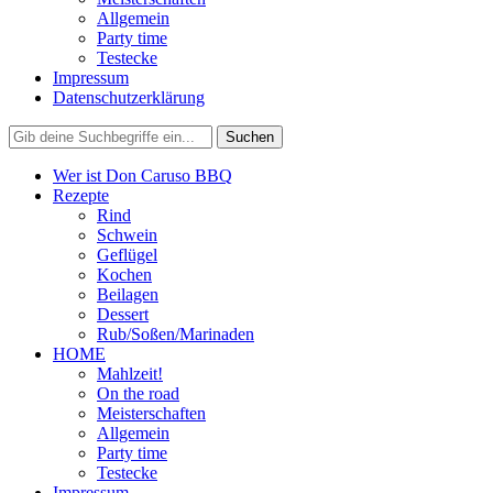
Allgemein
Party time
Testecke
Impressum
Datenschutzerklärung
Wer ist Don Caruso BBQ
Rezepte
Rind
Schwein
Geflügel
Kochen
Beilagen
Dessert
Rub/Soßen/Marinaden
HOME
Mahlzeit!
On the road
Meisterschaften
Allgemein
Party time
Testecke
Impressum