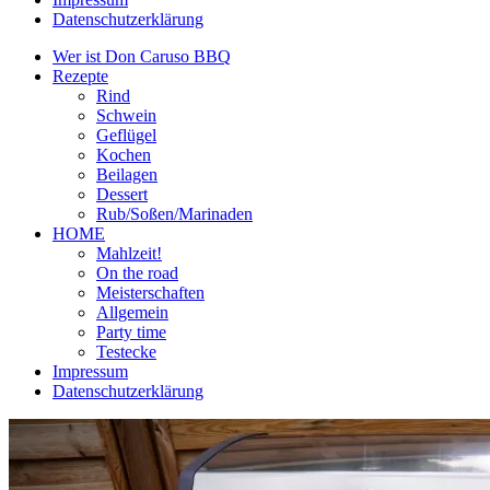
Datenschutzerklärung
Wer ist Don Caruso BBQ
Rezepte
Rind
Schwein
Geflügel
Kochen
Beilagen
Dessert
Rub/Soßen/Marinaden
HOME
Mahlzeit!
On the road
Meisterschaften
Allgemein
Party time
Testecke
Impressum
Datenschutzerklärung