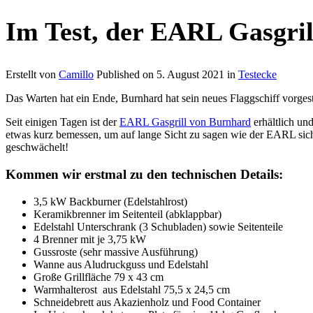
Im Test, der EARL Gasgri
Erstellt von
Camillo
Published on
5. August 2021
in
Testecke
Das Warten hat ein Ende, Burnhard hat sein neues Flaggschiff vorgest
Seit einigen Tagen ist der
EARL Gasgrill von Burnhard
erhältlich und
etwas kurz bemessen, um auf lange Sicht zu sagen wie der EARL sich m
geschwächelt!
Kommen wir erstmal zu den technischen Details:
3,5 kW Backburner (Edelstahlrost)
Keramikbrenner im Seitenteil (abklappbar)
Edelstahl Unterschrank (3 Schubladen) sowie Seitenteile
4 Brenner mit je 3,75 kW
Gussroste (sehr massive Ausführung)
Wanne aus Aludruckguss und Edelstahl
Große Grillfläche 79 x 43 cm
Warmhalterost aus Edelstahl 75,5 x 24,5 cm
Schneidebrett aus Akazienholz und Food Container