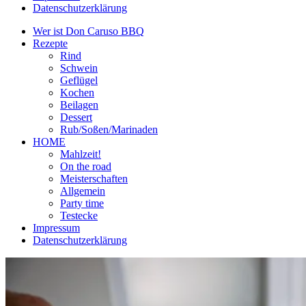
Datenschutzerklärung
Wer ist Don Caruso BBQ
Rezepte
Rind
Schwein
Geflügel
Kochen
Beilagen
Dessert
Rub/Soßen/Marinaden
HOME
Mahlzeit!
On the road
Meisterschaften
Allgemein
Party time
Testecke
Impressum
Datenschutzerklärung