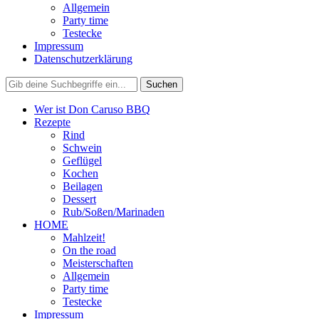
Allgemein
Party time
Testecke
Impressum
Datenschutzerklärung
Wer ist Don Caruso BBQ
Rezepte
Rind
Schwein
Geflügel
Kochen
Beilagen
Dessert
Rub/Soßen/Marinaden
HOME
Mahlzeit!
On the road
Meisterschaften
Allgemein
Party time
Testecke
Impressum