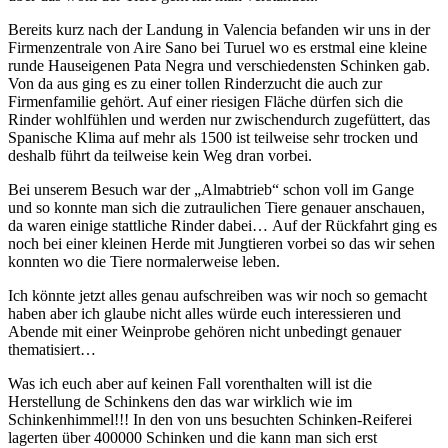
Bereits kurz nach der Landung in Valencia befanden wir uns in der
Firmenzentrale von Aire Sano bei Turuel wo es erstmal eine kleine
runde Hauseigenen Pata Negra und verschiedensten Schinken gab.
Von da aus ging es zu einer tollen Rinderzucht die auch zur
Firmenfamilie gehört. Auf einer riesigen Fläche dürfen sich die
Rinder wohlfühlen und werden nur zwischendurch zugefüttert, das
Spanische Klima auf mehr als 1500 ist teilweise sehr trocken und
deshalb führt da teilweise kein Weg dran vorbei.
Bei unserem Besuch war der „Almabtrieb“ schon voll im Gange
und so konnte man sich die zutraulichen Tiere genauer anschauen,
da waren einige stattliche Rinder dabei… Auf der Rückfahrt ging es
noch bei einer kleinen Herde mit Jungtieren vorbei so das wir sehen
konnten wo die Tiere normalerweise leben.
Ich könnte jetzt alles genau aufschreiben was wir noch so gemacht
haben aber ich glaube nicht alles würde euch interessieren und
Abende mit einer Weinprobe gehören nicht unbedingt genauer
thematisiert…
Was ich euch aber auf keinen Fall vorenthalten will ist die
Herstellung de Schinkens den das war wirklich wie im
Schinkenhimmel!!! In den von uns besuchten Schinken-Reiferei
lagerten über 400000 Schinken und die kann man sich erst