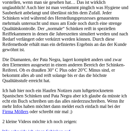
vorstellen, wenn man sie gesehen hat… Das ist wirklich
unglaublich! Auch hier ist man verdammt pinglich was Hygiene und
Sauberkeit anbelangt und überlässt nichts dem Zufall. Jeder
Schinken wird während des Herstellungsprozesses genauestens
mehrmals untersucht und muss am Ende noch durch eine strenge
Qualitätskontrolle. Der „normale“ Schinken reift in speziellen
Reiffekammern in denen die Jahreszeiten simuliert werden und nach
Bedarf verlängert oder verkürzt werden können. Durch diese
Reifemethode erhält man ein definiertes Ergebnis an das der Kunde
gewöhnt ist.
Die Diamanten, der Pata Negra, lagert komplett anders und zwar
den Elementen ausgesetzt in einem anderen Bereich der Schinken-
Reiferei. Ob es draußen 30° C Plus oder 20°C Minus sind, er
bekommt alles ab und reift solange bis er das die höchste
Qualitätsstufe erreicht hat.
Ich hab hier noch ein Haufen Notizen zum luftgetrocknetem
Spanischen Schinken und Pata Negra aber ich glaube da müsste ich
echt ein Buch schreiben um das alles niederzuschreiben. Wenn ihr
mehr Infos haben möchtet dann meldet euch einfach mal bei der
Firma Möllers
oder schreibt mir mal ;)
2 kleine Videos möchte ich noch zeigen: