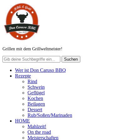
Grillen mit dem Grillweltmeister!
Wer ist Don Caruso BBQ
Rezepte
Rind
Schwein
Geflügel
Kochen
Beilagen
Dessert
Rub/Soßen/Marinaden
HOME
Mahlzeit!
On the road
Meisterschaften