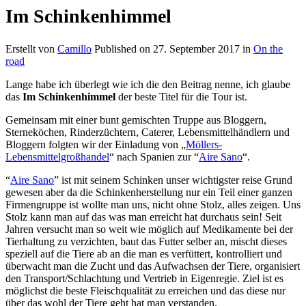
Im Schinkenhimmel
Erstellt von
Camillo
Published on
27. September 2017
in
On the
road
Lange habe ich überlegt wie ich die den Beitrag nenne, ich glaube
das
Im Schinkenhimmel
der beste Titel für die Tour ist.
Gemeinsam mit einer bunt gemischten Truppe aus Bloggern,
Sterneköchen, Rinderzüchtern, Caterer, Lebensmittelhändlern und
Bloggern folgten wir der Einladung von „
Möllers-
Lebensmittelgroßhandel
“ nach Spanien zur “
Aire Sano
“.
“
Aire Sano
” ist mit seinem Schinken unser wichtigster reise Grund
gewesen aber da die Schinkenherstellung nur ein Teil einer ganzen
Firmengruppe ist wollte man uns, nicht ohne Stolz, alles zeigen. Uns
Stolz kann man auf das was man erreicht hat durchaus sein! Seit
Jahren versucht man so weit wie möglich auf Medikamente bei der
Tierhaltung zu verzichten, baut das Futter selber an, mischt dieses
speziell auf die Tiere ab an die man es verfüttert, kontrolliert und
überwacht man die Zucht und das Aufwachsen der Tiere, organisiert
den Transport/Schlachtung und Vertrieb in Eigenregie. Ziel ist es
möglichst die beste Fleischqualität zu erreichen und das diese nur
über das wohl der Tiere geht hat man verstanden.