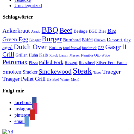
Testecke
Uncategorized
Schlagwörter
BBQ
Beef
Ankerkraut
Big
Bier
Beilage
BGE
Asado
Burger
Green Egg
Dessert
dry
Burnhard
Büffel
Blogger
Chicken
Dutch Oven
Gasgrill
aged
Enders
food festival
food truck
G32
Grill
Kalb
Grillen
Huhn
Lamm
Messer
Namibia
Otto Wilde
Kikok
Petromax
Pulled Pork
Rezept
Pizza
Roastbeef
Silver Fern Farms
Steak
Smokewood
Traeger
Smoken
Smoker
Tacos
Traeger Pellet Grill
US Beef
Winter-Menü
Folgt mir
facebook
instagram
pinterest
email