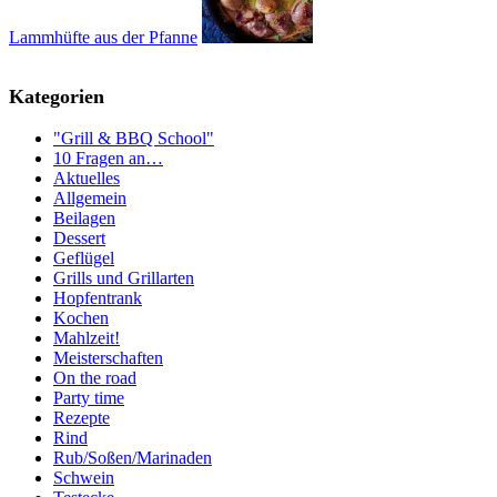
Lammhüfte aus der Pfanne
Kategorien
"Grill & BBQ School"
10 Fragen an…
Aktuelles
Allgemein
Beilagen
Dessert
Geflügel
Grills und Grillarten
Hopfentrank
Kochen
Mahlzeit!
Meisterschaften
On the road
Party time
Rezepte
Rind
Rub/Soßen/Marinaden
Schwein