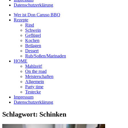
Datenschutzerklärung
Wer ist Don Caruso BBQ
Rezepte
Rind
Schwein
Geflügel
Kochen
Beilagen
Dessert
Rub/Soßen/Marinaden
HOME
Mahlzeit!
On the road
Meisterschaften
Allgemein
Party time
Testecke
Impressum
Datenschutzerklärung
Schlagwort:
Schinken