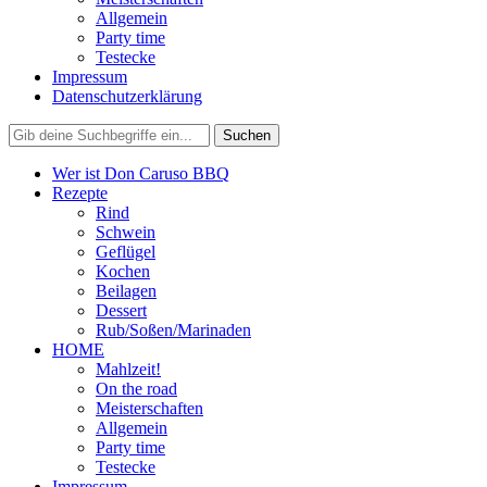
Allgemein
Party time
Testecke
Impressum
Datenschutzerklärung
Wer ist Don Caruso BBQ
Rezepte
Rind
Schwein
Geflügel
Kochen
Beilagen
Dessert
Rub/Soßen/Marinaden
HOME
Mahlzeit!
On the road
Meisterschaften
Allgemein
Party time
Testecke
Impressum