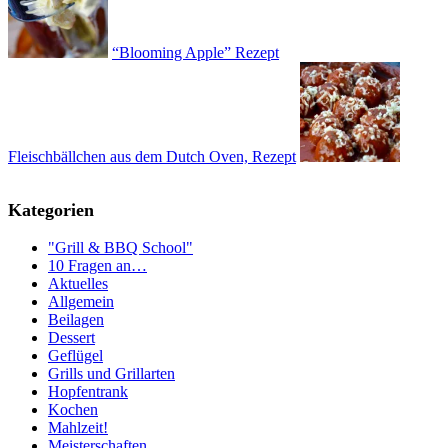
“Blooming Apple” Rezept
Fleischbällchen aus dem Dutch Oven, Rezept
Kategorien
"Grill & BBQ School"
10 Fragen an…
Aktuelles
Allgemein
Beilagen
Dessert
Geflügel
Grills und Grillarten
Hopfentrank
Kochen
Mahlzeit!
Meisterschaften