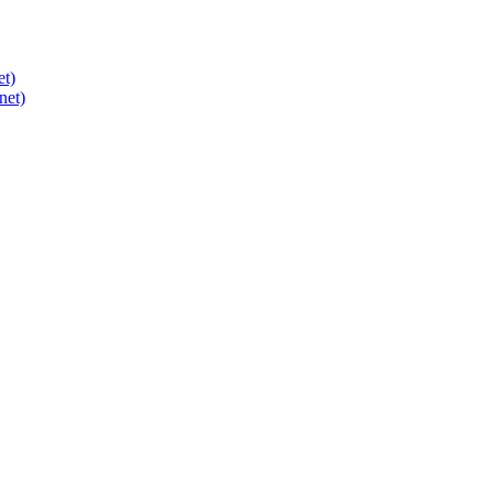
et)
net)