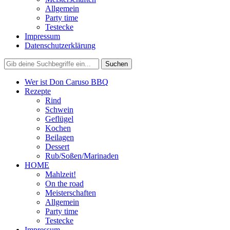
Allgemein
Party time
Testecke
Impressum
Datenschutzerklärung
Wer ist Don Caruso BBQ
Rezepte
Rind
Schwein
Geflügel
Kochen
Beilagen
Dessert
Rub/Soßen/Marinaden
HOME
Mahlzeit!
On the road
Meisterschaften
Allgemein
Party time
Testecke
Impressum