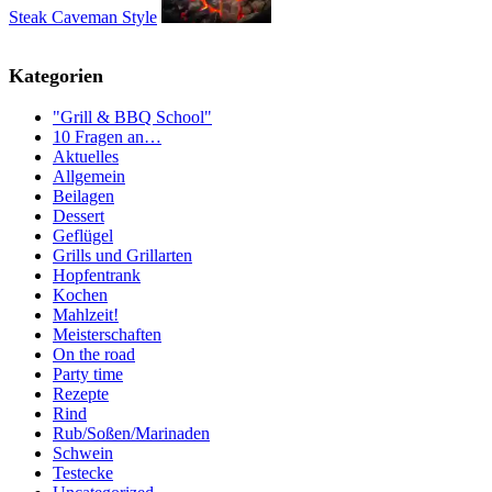
Steak Caveman Style
Kategorien
"Grill & BBQ School"
10 Fragen an…
Aktuelles
Allgemein
Beilagen
Dessert
Geflügel
Grills und Grillarten
Hopfentrank
Kochen
Mahlzeit!
Meisterschaften
On the road
Party time
Rezepte
Rind
Rub/Soßen/Marinaden
Schwein
Testecke