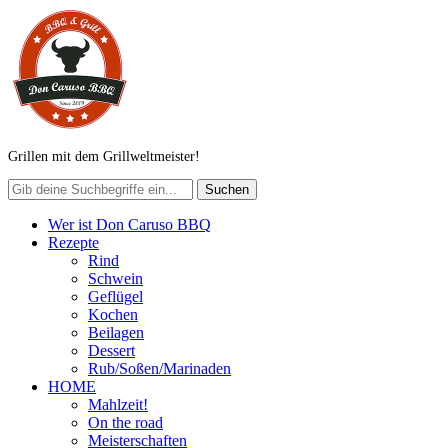
Grillen mit dem Grillweltmeister!
Wer ist Don Caruso BBQ
Rezepte
Rind
Schwein
Geflügel
Kochen
Beilagen
Dessert
Rub/Soßen/Marinaden
HOME
Mahlzeit!
On the road
Meisterschaften