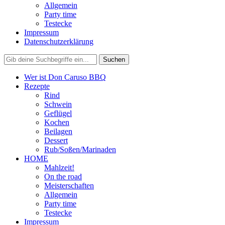
Allgemein
Party time
Testecke
Impressum
Datenschutzerklärung
Wer ist Don Caruso BBQ
Rezepte
Rind
Schwein
Geflügel
Kochen
Beilagen
Dessert
Rub/Soßen/Marinaden
HOME
Mahlzeit!
On the road
Meisterschaften
Allgemein
Party time
Testecke
Impressum