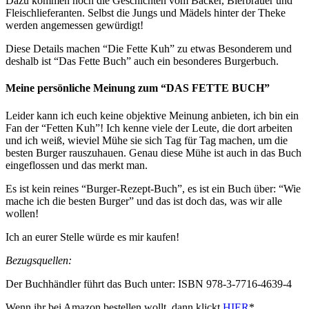
Dazu kommen noch die Geschichten vom Bäcker, Bierbrauer und
Fleischlieferanten. Selbst die Jungs und Mädels hinter der Theke
werden angemessen gewürdigt!
Diese Details machen “Die Fette Kuh” zu etwas Besonderem und
deshalb ist “Das Fette Buch” auch ein besonderes Burgerbuch.
Meine persönliche Meinung zum “DAS FETTE BUCH”
Leider kann ich euch keine objektive Meinung anbieten, ich bin ein
Fan der “Fetten Kuh”! Ich kenne viele der Leute, die dort arbeiten
und ich weiß, wieviel Mühe sie sich Tag für Tag machen, um die
besten Burger rauszuhauen. Genau diese Mühe ist auch in das Buch
eingeflossen und das merkt man.
Es ist kein reines “Burger-Rezept-Buch”, es ist ein Buch über: “Wie
mache ich die besten Burger” und das ist doch das, was wir alle
wollen!
Ich an eurer Stelle würde es mir kaufen!
Bezugsquellen:
Der Buchhändler führt das Buch unter: ISBN 978-3-7716-4639-4
Wenn ihr bei Amazon bestellen wollt, dann klickt
HIER
*