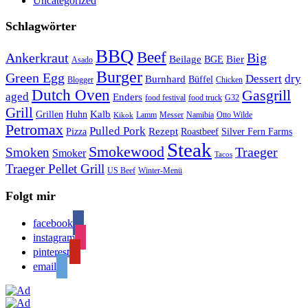
Uncategorized
Schlagwörter
BBQ
Beef
Ankerkraut
Big
Bier
Beilage
BGE
Asado
Burger
Green Egg
Dessert
dry
Burnhard
Büffel
Blogger
Chicken
Dutch Oven
Gasgrill
aged
Enders
food festival
food truck
G32
Grill
Kalb
Grillen
Huhn
Lamm
Messer
Namibia
Otto Wilde
Kikok
Petromax
Pulled Pork
Rezept
Pizza
Roastbeef
Silver Fern Farms
Steak
Smokewood
Traeger
Smoken
Smoker
Tacos
Traeger Pellet Grill
US Beef
Winter-Menü
Folgt mir
facebook
instagram
pinterest
email