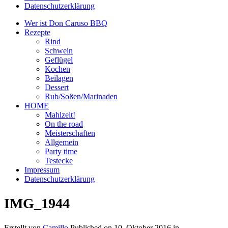
Datenschutzerklärung
Wer ist Don Caruso BBQ
Rezepte
Rind
Schwein
Geflügel
Kochen
Beilagen
Dessert
Rub/Soßen/Marinaden
HOME
Mahlzeit!
On the road
Meisterschaften
Allgemein
Party time
Testecke
Impressum
Datenschutzerklärung
IMG_1944
Erstellt von
Camillo
Published on
10. Oktober 2016
in