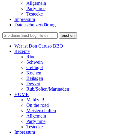
Allgemein
Party time
Testecke
Impressum
Datenschutzerklärung
Wer ist Don Caruso BBQ
Rezepte
Rind
Schwein
Geflügel
Kochen
Beilagen
Dessert
Rub/Soßen/Marinaden
HOME
Mahlzeit!
On the road
Meisterschaften
Allgemein
Party time
Testecke
Impressum