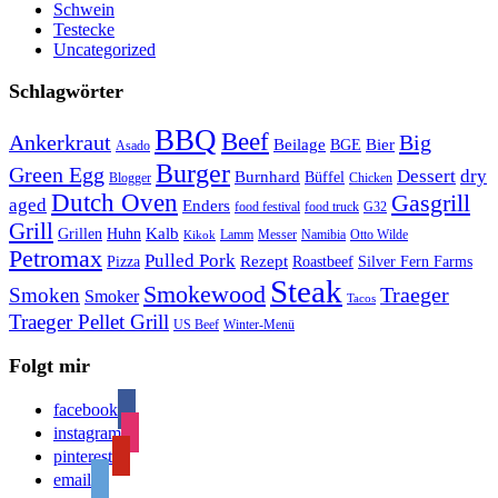
Schwein
Testecke
Uncategorized
Schlagwörter
BBQ
Beef
Ankerkraut
Big
Bier
Beilage
BGE
Asado
Burger
Green Egg
Dessert
dry
Burnhard
Büffel
Blogger
Chicken
Dutch Oven
Gasgrill
aged
Enders
food festival
food truck
G32
Grill
Kalb
Grillen
Huhn
Lamm
Messer
Namibia
Otto Wilde
Kikok
Petromax
Pulled Pork
Rezept
Pizza
Roastbeef
Silver Fern Farms
Steak
Smokewood
Traeger
Smoken
Smoker
Tacos
Traeger Pellet Grill
US Beef
Winter-Menü
Folgt mir
facebook
instagram
pinterest
email