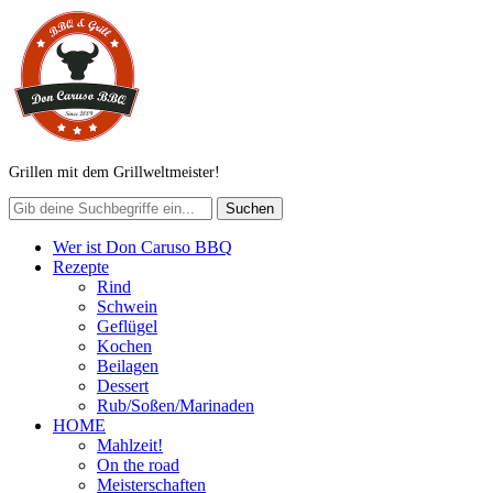
Grillen mit dem Grillweltmeister!
Wer ist Don Caruso BBQ
Rezepte
Rind
Schwein
Geflügel
Kochen
Beilagen
Dessert
Rub/Soßen/Marinaden
HOME
Mahlzeit!
On the road
Meisterschaften