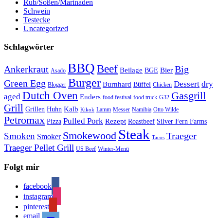
Rub/Soßen/Marinaden
Schwein
Testecke
Uncategorized
Schlagwörter
BBQ
Beef
Ankerkraut
Big
Bier
Beilage
BGE
Asado
Burger
Green Egg
Dessert
dry
Burnhard
Büffel
Blogger
Chicken
Dutch Oven
Gasgrill
aged
Enders
food festival
food truck
G32
Grill
Kalb
Grillen
Huhn
Lamm
Messer
Namibia
Otto Wilde
Kikok
Petromax
Pulled Pork
Rezept
Pizza
Roastbeef
Silver Fern Farms
Steak
Smokewood
Traeger
Smoken
Smoker
Tacos
Traeger Pellet Grill
US Beef
Winter-Menü
Folgt mir
facebook
instagram
pinterest
email