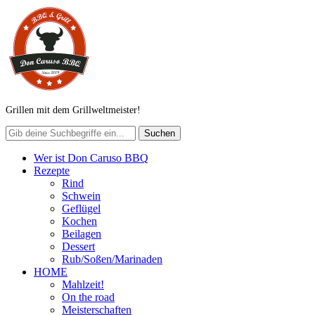
Grillen mit dem Grillweltmeister!
Wer ist Don Caruso BBQ
Rezepte
Rind
Schwein
Geflügel
Kochen
Beilagen
Dessert
Rub/Soßen/Marinaden
HOME
Mahlzeit!
On the road
Meisterschaften