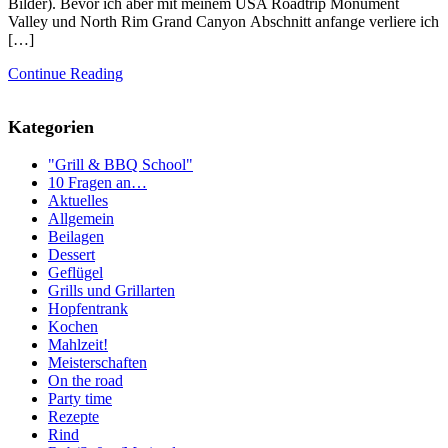
Bilder). Bevor ich aber mit meinem USA Roadtrip Monument
Valley und North Rim Grand Canyon Abschnitt anfange verliere ich
[…]
Continue Reading
Kategorien
"Grill & BBQ School"
10 Fragen an…
Aktuelles
Allgemein
Beilagen
Dessert
Geflügel
Grills und Grillarten
Hopfentrank
Kochen
Mahlzeit!
Meisterschaften
On the road
Party time
Rezepte
Rind