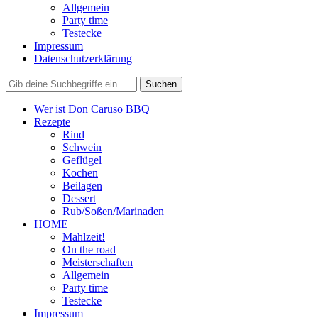
Allgemein
Party time
Testecke
Impressum
Datenschutzerklärung
Wer ist Don Caruso BBQ
Rezepte
Rind
Schwein
Geflügel
Kochen
Beilagen
Dessert
Rub/Soßen/Marinaden
HOME
Mahlzeit!
On the road
Meisterschaften
Allgemein
Party time
Testecke
Impressum