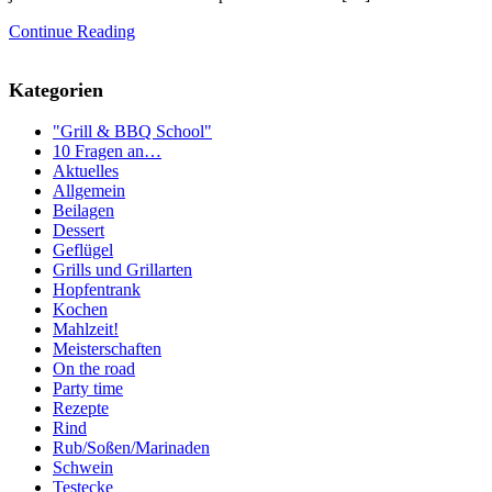
Continue Reading
Kategorien
"Grill & BBQ School"
10 Fragen an…
Aktuelles
Allgemein
Beilagen
Dessert
Geflügel
Grills und Grillarten
Hopfentrank
Kochen
Mahlzeit!
Meisterschaften
On the road
Party time
Rezepte
Rind
Rub/Soßen/Marinaden
Schwein
Testecke