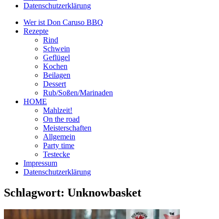
Datenschutzerklärung
Wer ist Don Caruso BBQ
Rezepte
Rind
Schwein
Geflügel
Kochen
Beilagen
Dessert
Rub/Soßen/Marinaden
HOME
Mahlzeit!
On the road
Meisterschaften
Allgemein
Party time
Testecke
Impressum
Datenschutzerklärung
Schlagwort:
Unknowbasket