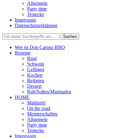
Allgemein
Party time
Testecke
Impressum
Datenschutzerklärung
Wer ist Don Caruso BBQ
Rezepte
Rind
Schwein
Geflügel
Kochen
Beilagen
Dessert
Rub/Soßen/Marinaden
HOME
Mahlzeit!
On the road
Meisterschaften
Allgemein
Party time
Testecke
Impressum