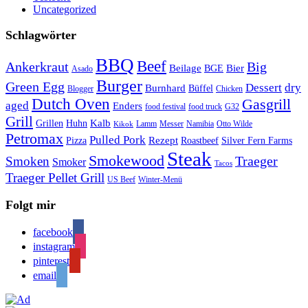
Uncategorized
Schlagwörter
BBQ
Beef
Ankerkraut
Big
Bier
Beilage
BGE
Asado
Burger
Green Egg
Dessert
dry
Burnhard
Büffel
Blogger
Chicken
Dutch Oven
Gasgrill
aged
Enders
food festival
food truck
G32
Grill
Kalb
Grillen
Huhn
Lamm
Messer
Namibia
Otto Wilde
Kikok
Petromax
Pulled Pork
Rezept
Pizza
Roastbeef
Silver Fern Farms
Steak
Smokewood
Traeger
Smoken
Smoker
Tacos
Traeger Pellet Grill
US Beef
Winter-Menü
Folgt mir
facebook
instagram
pinterest
email