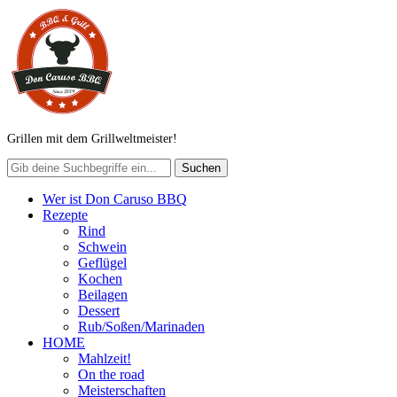
Grillen mit dem Grillweltmeister!
Wer ist Don Caruso BBQ
Rezepte
Rind
Schwein
Geflügel
Kochen
Beilagen
Dessert
Rub/Soßen/Marinaden
HOME
Mahlzeit!
On the road
Meisterschaften