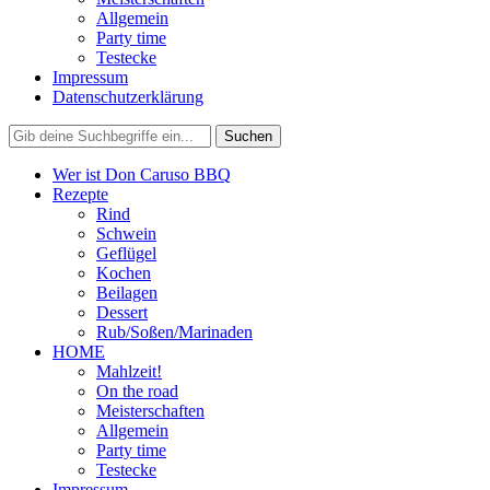
Allgemein
Party time
Testecke
Impressum
Datenschutzerklärung
Wer ist Don Caruso BBQ
Rezepte
Rind
Schwein
Geflügel
Kochen
Beilagen
Dessert
Rub/Soßen/Marinaden
HOME
Mahlzeit!
On the road
Meisterschaften
Allgemein
Party time
Testecke
Impressum