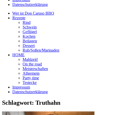
Datenschutzerklärung
Wer ist Don Caruso BBQ
Rezepte
Rind
Schwein
Geflügel
Kochen
Beilagen
Dessert
Rub/Soßen/Marinaden
HOME
Mahlzeit!
On the road
Meisterschaften
Allgemein
Party time
Testecke
Impressum
Datenschutzerklärung
Schlagwort:
Truthahn