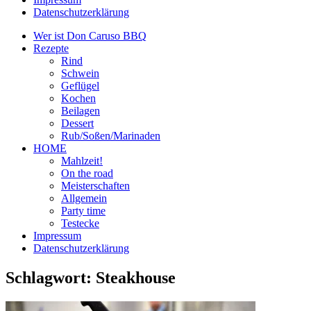
Datenschutzerklärung
Wer ist Don Caruso BBQ
Rezepte
Rind
Schwein
Geflügel
Kochen
Beilagen
Dessert
Rub/Soßen/Marinaden
HOME
Mahlzeit!
On the road
Meisterschaften
Allgemein
Party time
Testecke
Impressum
Datenschutzerklärung
Schlagwort:
Steakhouse