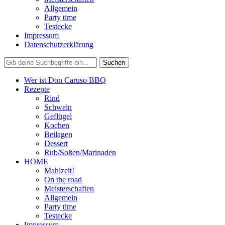
Allgemein
Party time
Testecke
Impressum
Datenschutzerklärung
Wer ist Don Caruso BBQ
Rezepte
Rind
Schwein
Geflügel
Kochen
Beilagen
Dessert
Rub/Soßen/Marinaden
HOME
Mahlzeit!
On the road
Meisterschaften
Allgemein
Party time
Testecke
Impressum