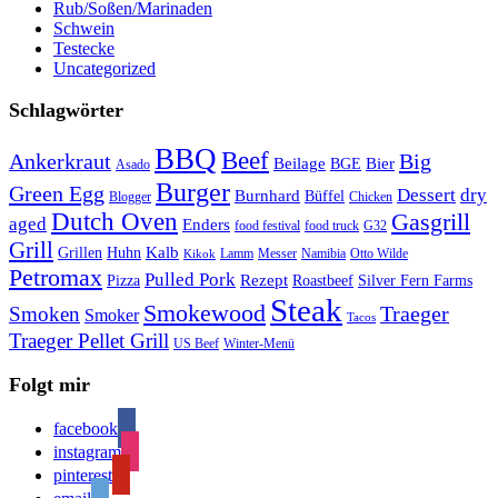
Rub/Soßen/Marinaden
Schwein
Testecke
Uncategorized
Schlagwörter
BBQ
Beef
Ankerkraut
Big
Bier
Beilage
BGE
Asado
Burger
Green Egg
Dessert
dry
Burnhard
Büffel
Blogger
Chicken
Dutch Oven
Gasgrill
aged
Enders
food festival
food truck
G32
Grill
Kalb
Grillen
Huhn
Lamm
Messer
Namibia
Otto Wilde
Kikok
Petromax
Pulled Pork
Rezept
Pizza
Roastbeef
Silver Fern Farms
Steak
Smokewood
Traeger
Smoken
Smoker
Tacos
Traeger Pellet Grill
US Beef
Winter-Menü
Folgt mir
facebook
instagram
pinterest