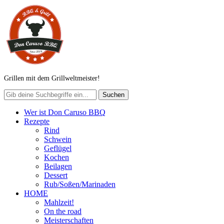
Grillen mit dem Grillweltmeister!
Wer ist Don Caruso BBQ
Rezepte
Rind
Schwein
Geflügel
Kochen
Beilagen
Dessert
Rub/Soßen/Marinaden
HOME
Mahlzeit!
On the road
Meisterschaften