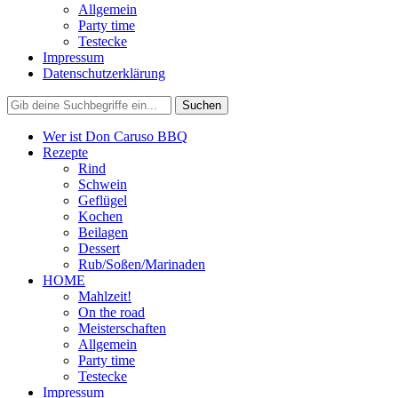
Allgemein
Party time
Testecke
Impressum
Datenschutzerklärung
Wer ist Don Caruso BBQ
Rezepte
Rind
Schwein
Geflügel
Kochen
Beilagen
Dessert
Rub/Soßen/Marinaden
HOME
Mahlzeit!
On the road
Meisterschaften
Allgemein
Party time
Testecke
Impressum