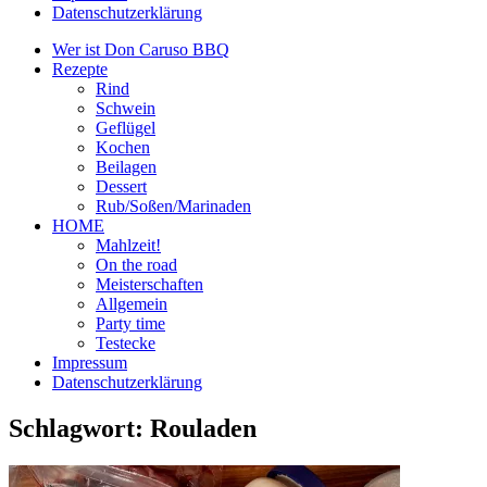
Datenschutzerklärung
Wer ist Don Caruso BBQ
Rezepte
Rind
Schwein
Geflügel
Kochen
Beilagen
Dessert
Rub/Soßen/Marinaden
HOME
Mahlzeit!
On the road
Meisterschaften
Allgemein
Party time
Testecke
Impressum
Datenschutzerklärung
Schlagwort:
Rouladen