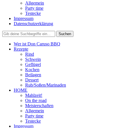
Allgemein
Party time
Testecke
Impressum
Datenschutzerklärung
Wer ist Don Caruso BBQ
Rezepte
Rind
Schwein
Geflügel
Kochen
Beilagen
Dessert
Rub/Soßen/Marinaden
HOME
Mahlzeit!
On the road
Meisterschaften
Allgemein
Party time
Testecke
Impressum