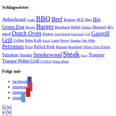
Schlagwörter
BBQ
Beef
Ankerkraut
Big
Bier
Beilage
BGE
Asado
Burger
Green Egg
Dessert
dry
Burnhard
Büffel
Blogger
Chicken
Dutch Oven
Gasgrill
aged
Enders
food festival
food truck
G32
Grill
Kalb
Grillen
Huhn
Lamm
Messer
Namibia
Otto Wilde
Kikok
Petromax
Pulled Pork
Rezept
Pizza
Roastbeef
Silver Fern Farms
Steak
Smokewood
Traeger
Smoken
Smoker
Tacos
Traeger Pellet Grill
US Beef
Winter-Menü
Folgt mir
facebook
instagram
pinterest
email