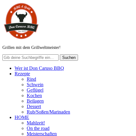
Grillen mit dem Grillweltmeister!
Wer ist Don Caruso BBQ
Rezepte
Rind
Schwein
Geflügel
Kochen
Beilagen
Dessert
Rub/Soßen/Marinaden
HOME
Mahlzeit!
On the road
Meisterschaften