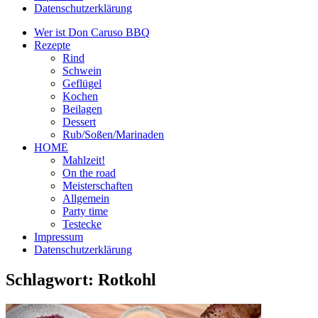
Datenschutzerklärung
Wer ist Don Caruso BBQ
Rezepte
Rind
Schwein
Geflügel
Kochen
Beilagen
Dessert
Rub/Soßen/Marinaden
HOME
Mahlzeit!
On the road
Meisterschaften
Allgemein
Party time
Testecke
Impressum
Datenschutzerklärung
Schlagwort:
Rotkohl