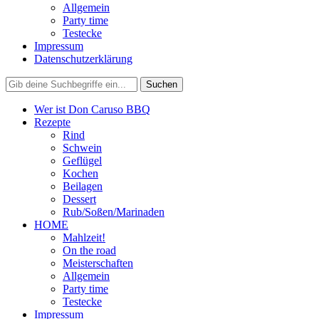
Allgemein
Party time
Testecke
Impressum
Datenschutzerklärung
Wer ist Don Caruso BBQ
Rezepte
Rind
Schwein
Geflügel
Kochen
Beilagen
Dessert
Rub/Soßen/Marinaden
HOME
Mahlzeit!
On the road
Meisterschaften
Allgemein
Party time
Testecke
Impressum