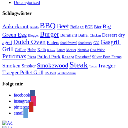
Uncategorized
Schlagwörter
BBQ
Beef
Ankerkraut
Big
Bier
Beilage
BGE
Asado
Burger
Green Egg
Dessert
dry
Burnhard
Büffel
Blogger
Chicken
Dutch Oven
Gasgrill
aged
Enders
food festival
food truck
G32
Grill
Kalb
Grillen
Huhn
Lamm
Messer
Namibia
Otto Wilde
Kikok
Petromax
Pulled Pork
Rezept
Pizza
Roastbeef
Silver Fern Farms
Steak
Smokewood
Traeger
Smoken
Smoker
Tacos
Traeger Pellet Grill
US Beef
Winter-Menü
Folgt mir
facebook
instagram
pinterest
email