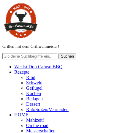
Grillen mit dem Grillweltmeister!
Wer ist Don Caruso BBQ
Rezepte
Rind
Schwein
Geflügel
Kochen
Beilagen
Dessert
Rub/Soßen/Marinaden
HOME
Mahlzeit!
On the road
Meisterschaften