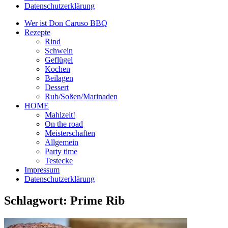
Datenschutzerklärung
Wer ist Don Caruso BBQ
Rezepte
Rind
Schwein
Geflügel
Kochen
Beilagen
Dessert
Rub/Soßen/Marinaden
HOME
Mahlzeit!
On the road
Meisterschaften
Allgemein
Party time
Testecke
Impressum
Datenschutzerklärung
Schlagwort:
Prime Rib