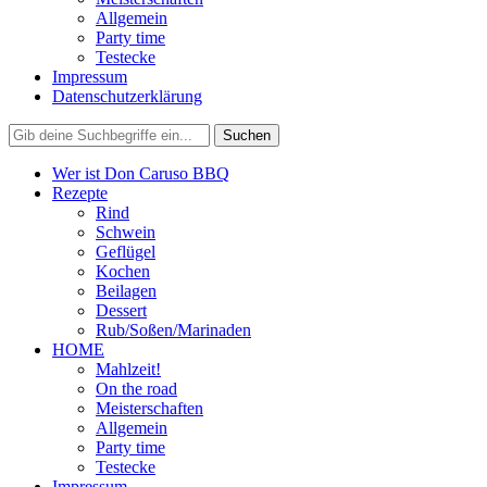
Allgemein
Party time
Testecke
Impressum
Datenschutzerklärung
Wer ist Don Caruso BBQ
Rezepte
Rind
Schwein
Geflügel
Kochen
Beilagen
Dessert
Rub/Soßen/Marinaden
HOME
Mahlzeit!
On the road
Meisterschaften
Allgemein
Party time
Testecke
Impressum