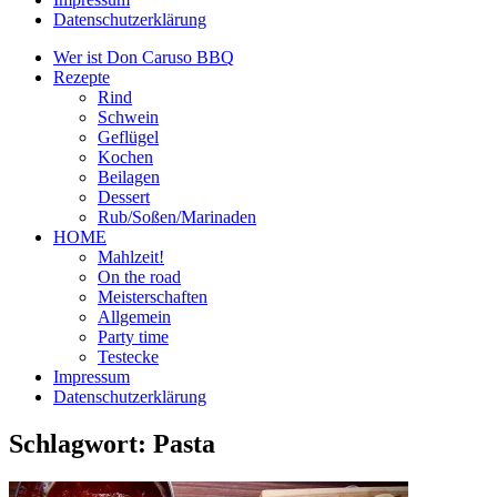
Datenschutzerklärung
Wer ist Don Caruso BBQ
Rezepte
Rind
Schwein
Geflügel
Kochen
Beilagen
Dessert
Rub/Soßen/Marinaden
HOME
Mahlzeit!
On the road
Meisterschaften
Allgemein
Party time
Testecke
Impressum
Datenschutzerklärung
Schlagwort:
Pasta