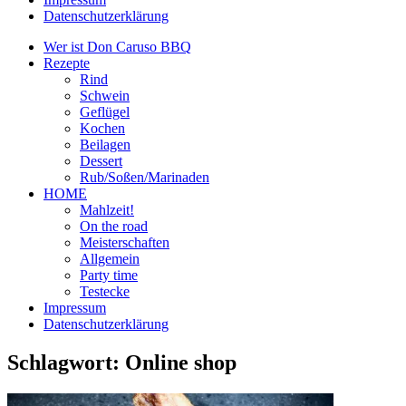
Datenschutzerklärung
Wer ist Don Caruso BBQ
Rezepte
Rind
Schwein
Geflügel
Kochen
Beilagen
Dessert
Rub/Soßen/Marinaden
HOME
Mahlzeit!
On the road
Meisterschaften
Allgemein
Party time
Testecke
Impressum
Datenschutzerklärung
Schlagwort:
Online shop