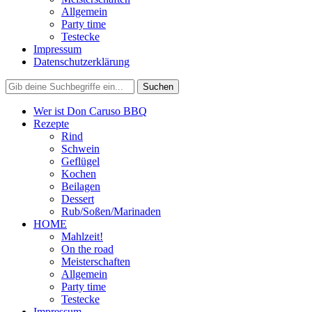
Allgemein
Party time
Testecke
Impressum
Datenschutzerklärung
Wer ist Don Caruso BBQ
Rezepte
Rind
Schwein
Geflügel
Kochen
Beilagen
Dessert
Rub/Soßen/Marinaden
HOME
Mahlzeit!
On the road
Meisterschaften
Allgemein
Party time
Testecke
Impressum