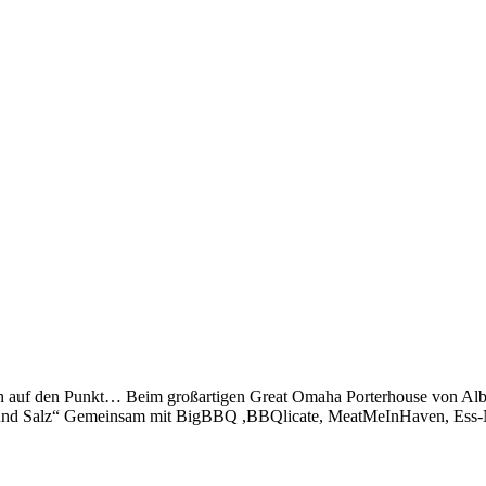
mlich auf den Punkt… Beim großartigen Great Omaha Porterhouse von Albe
tze und Salz“ Gemeinsam mit BigBBQ ,BBQlicate, MeatMeInHaven, Ess