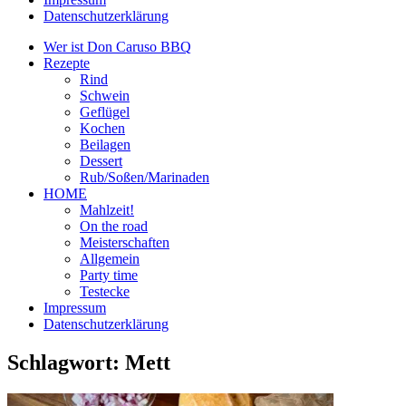
Datenschutzerklärung
Wer ist Don Caruso BBQ
Rezepte
Rind
Schwein
Geflügel
Kochen
Beilagen
Dessert
Rub/Soßen/Marinaden
HOME
Mahlzeit!
On the road
Meisterschaften
Allgemein
Party time
Testecke
Impressum
Datenschutzerklärung
Schlagwort:
Mett