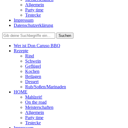
Allgemein
Party time
Testecke
Impressum
Datenschutzerklärung
Wer ist Don Caruso BBQ
Rezepte
Rind
Schwein
Geflügel
Kochen
Beilagen
Dessert
Rub/Soßen/Marinaden
HOME
Mahlzeit!
On the road
Meisterschaften
Allgemein
Party time
Testecke
Impressum