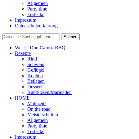
Allgemein
Party time
Testecke
Impressum
Datenschutzerklärung
Wer ist Don Caruso BBQ
Rezepte
Rind
Schwein
Geflügel
Kochen
Beilagen
Dessert
Rub/Soßen/Marinaden
HOME
Mahlzeit!
On the road
Meisterschaften
Allgemein
Party time
Testecke
Impressum