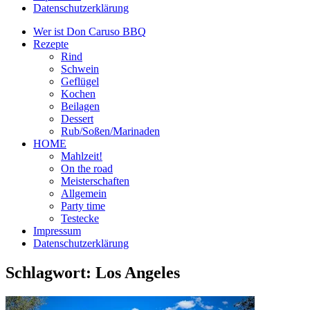
Datenschutzerklärung
Wer ist Don Caruso BBQ
Rezepte
Rind
Schwein
Geflügel
Kochen
Beilagen
Dessert
Rub/Soßen/Marinaden
HOME
Mahlzeit!
On the road
Meisterschaften
Allgemein
Party time
Testecke
Impressum
Datenschutzerklärung
Schlagwort:
Los Angeles