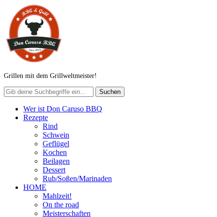
Grillen mit dem Grillweltmeister!
Wer ist Don Caruso BBQ
Rezepte
Rind
Schwein
Geflügel
Kochen
Beilagen
Dessert
Rub/Soßen/Marinaden
HOME
Mahlzeit!
On the road
Meisterschaften