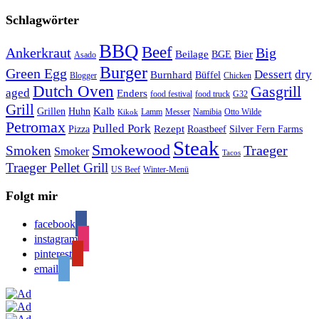
Schlagwörter
BBQ
Beef
Ankerkraut
Big
Bier
Beilage
BGE
Asado
Burger
Green Egg
Dessert
dry
Burnhard
Büffel
Blogger
Chicken
Dutch Oven
Gasgrill
aged
Enders
food festival
food truck
G32
Grill
Kalb
Grillen
Huhn
Lamm
Messer
Namibia
Otto Wilde
Kikok
Petromax
Pulled Pork
Rezept
Pizza
Roastbeef
Silver Fern Farms
Steak
Smokewood
Traeger
Smoken
Smoker
Tacos
Traeger Pellet Grill
US Beef
Winter-Menü
Folgt mir
facebook
instagram
pinterest
email