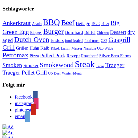
Schlagwörter
BBQ
Beef
Ankerkraut
Big
Bier
Beilage
BGE
Asado
Burger
Green Egg
Dessert
dry
Burnhard
Büffel
Blogger
Chicken
Dutch Oven
Gasgrill
aged
Enders
food festival
food truck
G32
Grill
Kalb
Grillen
Huhn
Lamm
Messer
Namibia
Otto Wilde
Kikok
Petromax
Pulled Pork
Rezept
Pizza
Roastbeef
Silver Fern Farms
Steak
Smokewood
Traeger
Smoken
Smoker
Tacos
Traeger Pellet Grill
US Beef
Winter-Menü
Folgt mir
facebook
instagram
pinterest
email