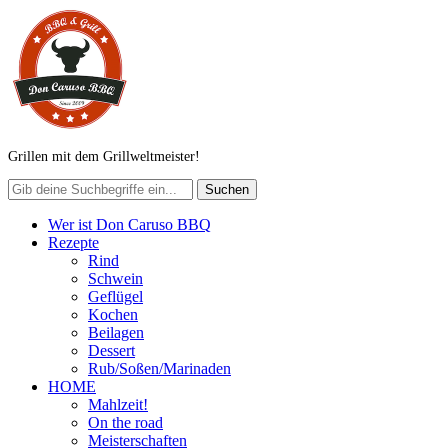
Grillen mit dem Grillweltmeister!
Wer ist Don Caruso BBQ
Rezepte
Rind
Schwein
Geflügel
Kochen
Beilagen
Dessert
Rub/Soßen/Marinaden
HOME
Mahlzeit!
On the road
Meisterschaften