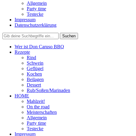
Allgemein
Party time
Testecke
Impressum
Datenschutzerklärung
Wer ist Don Caruso BBQ
Rezepte
Rind
Schwein
Geflügel
Kochen
Beilagen
Dessert
Rub/Soßen/Marinaden
HOME
Mahlzeit!
On the road
Meisterschaften
Allgemein
Party time
Testecke
Impressum