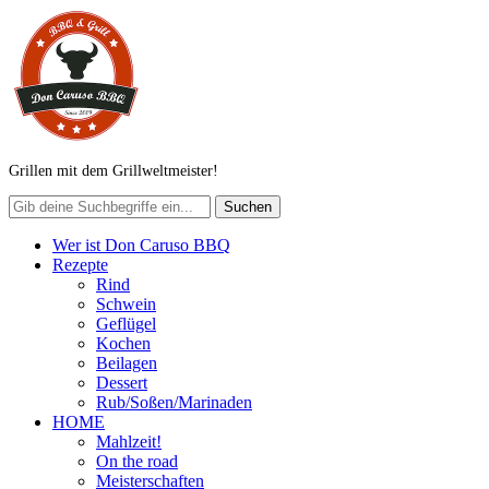
Grillen mit dem Grillweltmeister!
Wer ist Don Caruso BBQ
Rezepte
Rind
Schwein
Geflügel
Kochen
Beilagen
Dessert
Rub/Soßen/Marinaden
HOME
Mahlzeit!
On the road
Meisterschaften