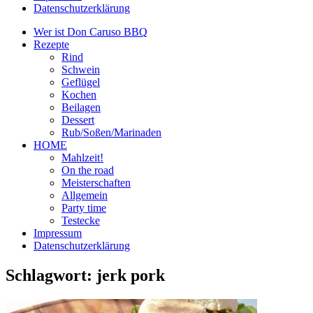
Datenschutzerklärung
Wer ist Don Caruso BBQ
Rezepte
Rind
Schwein
Geflügel
Kochen
Beilagen
Dessert
Rub/Soßen/Marinaden
HOME
Mahlzeit!
On the road
Meisterschaften
Allgemein
Party time
Testecke
Impressum
Datenschutzerklärung
Schlagwort:
jerk pork