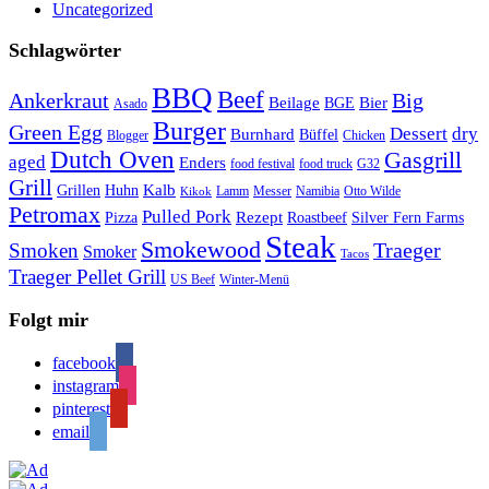
Uncategorized
Schlagwörter
BBQ
Beef
Ankerkraut
Big
Bier
Beilage
BGE
Asado
Burger
Green Egg
Dessert
dry
Burnhard
Büffel
Blogger
Chicken
Dutch Oven
Gasgrill
aged
Enders
food festival
food truck
G32
Grill
Kalb
Grillen
Huhn
Lamm
Messer
Namibia
Otto Wilde
Kikok
Petromax
Pulled Pork
Rezept
Pizza
Roastbeef
Silver Fern Farms
Steak
Smokewood
Traeger
Smoken
Smoker
Tacos
Traeger Pellet Grill
US Beef
Winter-Menü
Folgt mir
facebook
instagram
pinterest
email