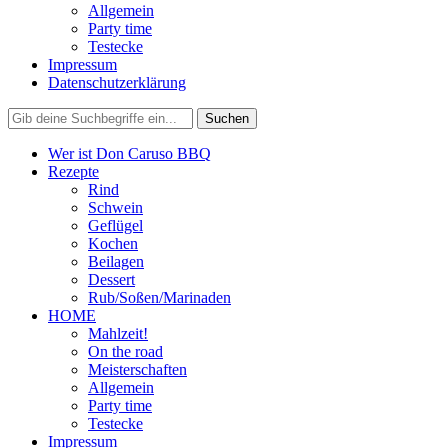
Allgemein
Party time
Testecke
Impressum
Datenschutzerklärung
Wer ist Don Caruso BBQ
Rezepte
Rind
Schwein
Geflügel
Kochen
Beilagen
Dessert
Rub/Soßen/Marinaden
HOME
Mahlzeit!
On the road
Meisterschaften
Allgemein
Party time
Testecke
Impressum