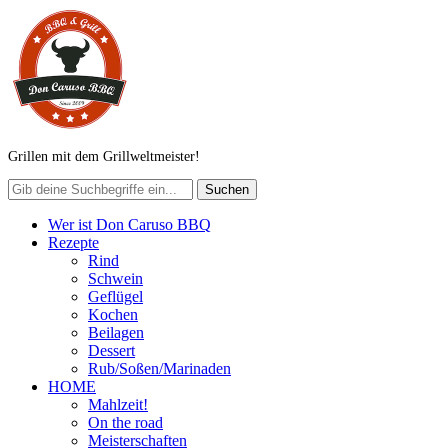
Grillen mit dem Grillweltmeister!
Wer ist Don Caruso BBQ
Rezepte
Rind
Schwein
Geflügel
Kochen
Beilagen
Dessert
Rub/Soßen/Marinaden
HOME
Mahlzeit!
On the road
Meisterschaften