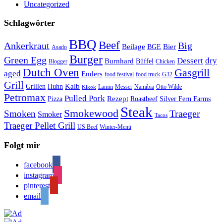
Uncategorized
Schlagwörter
BBQ
Beef
Ankerkraut
Big
Bier
Beilage
BGE
Asado
Burger
Green Egg
Dessert
dry
Burnhard
Büffel
Blogger
Chicken
Dutch Oven
Gasgrill
aged
Enders
food festival
food truck
G32
Grill
Kalb
Grillen
Huhn
Lamm
Messer
Namibia
Otto Wilde
Kikok
Petromax
Pulled Pork
Rezept
Pizza
Roastbeef
Silver Fern Farms
Steak
Smokewood
Traeger
Smoken
Smoker
Tacos
Traeger Pellet Grill
US Beef
Winter-Menü
Folgt mir
facebook
instagram
pinterest
email