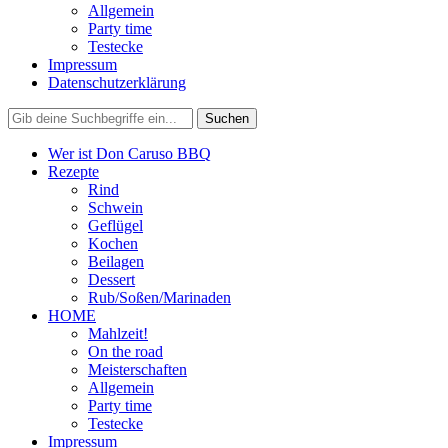
Allgemein
Party time
Testecke
Impressum
Datenschutzerklärung
Wer ist Don Caruso BBQ
Rezepte
Rind
Schwein
Geflügel
Kochen
Beilagen
Dessert
Rub/Soßen/Marinaden
HOME
Mahlzeit!
On the road
Meisterschaften
Allgemein
Party time
Testecke
Impressum